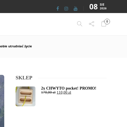
08
SIE
2026
0
sobie utrudniać życie
SKLEP
2x CHWYTO pocket! PROMO!
170,00
zł
110,00
zł