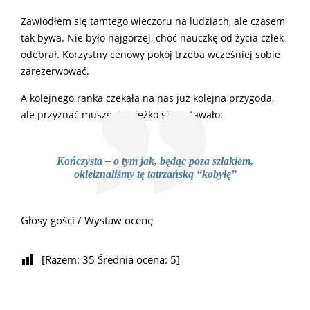
Zawiodłem się tamtego wieczoru na ludziach, ale czasem
tak bywa. Nie było najgorzej, choć nauczkę od życia człek
odebrał. Korzystny cenowy pokój trzeba wcześniej sobie
zarezerwować.
A kolejnego ranka czekała na nas już kolejna przygoda,
ale przyznać muszę, że ciężko się wstawało:
Kończysta – o tym jak, będąc poza szlakiem,
okiełznaliśmy tę tatrzańską “kobyłę”
Głosy gości / Wystaw ocenę
[Razem:
35
Średnia ocena:
5
]