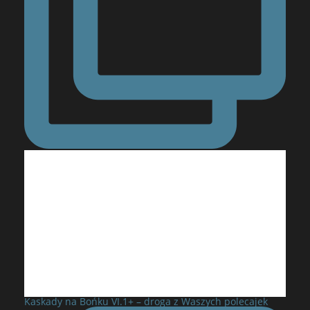
Kaskady na Bońku VI.1+ – droga z Waszych polecajek