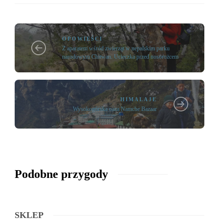
OPOWIEŚCI
Z aparatem wśród zwierząt w nepalskim parku
narodowym Chitwan. Ucieczka przed nosorożcem
HIMALAJE
Wysokogórska oaza Namche Bazaar
Podobne przygody
SKLEP