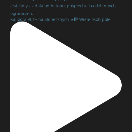
jesteśmy - z dala od betonu, pośpiechu i codziennych
ograniczeń.
Kaligóra VI.1+ na Słonecznych ☀️🧗 Wiele osób pole