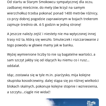
Od startu w Starym Smokowcu sympatycznej dla oczu,
zadbanej mieścinie, do mety (ów krzyż na samym
wierzchołku) trzeba pokonać ponad 1400 metrów różnicy,
co przy dobrej pogodzie zaprawionym w bojach trekerom
zajmuje średnio ok. 4-5 godzin w jedną stronę!
A jeszcze należy zejść i niestety nie ma wytyczonej innej
trasy niż ta, którą się weszło. Smuteczek i rozczarowanie z
tego powodu w głowie mamy jak w banku.
Wyżej wymienione liczby to nie są bagatelne wartości, a
sam szczyt jakby się od idących ku niemu co i rusz…
oddalał.
Idąc, zostawia się w tyle m.in. piarżysko, mija kolejne
skupiska kosodrzewiny, dalej stąpa się po różnej wielkości
blokach skalnych, pokonuje kolejne stopnie i wzniesienia,
a szczytu…ciągle nie widać!