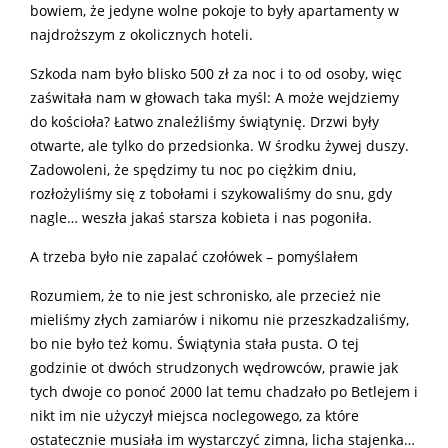
bowiem, że jedyne wolne pokoje to były apartamenty w
najdroższym z okolicznych hoteli.
Szkoda nam było blisko 500 zł za noc i to od osoby, więc
zaświtała nam w głowach taka myśl: A może wejdziemy
do kościoła? Łatwo znaleźliśmy świątynię. Drzwi były
otwarte, ale tylko do przedsionka. W środku żywej duszy.
Zadowoleni, że spędzimy tu noc po ciężkim dniu,
rozłożyliśmy się z tobołami i szykowaliśmy do snu, gdy
nagle… weszła jakaś starsza kobieta i nas pogoniła.
A trzeba było nie zapalać czołówek – pomyślałem
Rozumiem, że to nie jest schronisko, ale przecież nie
mieliśmy złych zamiarów i nikomu nie przeszkadzaliśmy,
bo nie było też komu. Świątynia stała pusta. O tej
godzinie ot dwóch strudzonych wędrowców, prawie jak
tych dwoje co ponoć 2000 lat temu chadzało po Betlejem i
nikt im nie użyczył miejsca noclegowego, za które
ostatecznie musiała im wystarczyć zimna, licha stajenka…