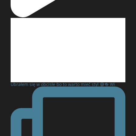
Ubrałem się w obcisłe bo to warto mieć styl 😅🍻 Wi