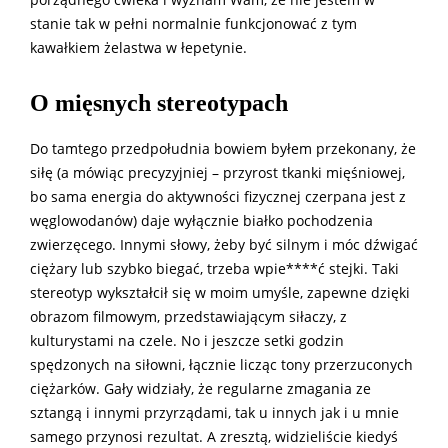
porządnego ćwieka i wyznam Wam, że nie jestem w
stanie tak w pełni normalnie funkcjonować z tym
kawałkiem żelastwa w łepetynie.
O mięsnych stereotypach
Do tamtego przedpołudnia bowiem byłem przekonany, że
siłę (a mówiąc precyzyjniej – przyrost tkanki mięśniowej,
bo sama energia do aktywności fizycznej czerpana jest z
węglowodanów) daje wyłącznie białko pochodzenia
zwierzęcego. Innymi słowy, żeby być silnym i móc dźwigać
ciężary lub szybko biegać, trzeba wpie****ć stejki. Taki
stereotyp wykształcił się w moim umyśle, zapewne dzięki
obrazom filmowym, przedstawiającym siłaczy, z
kulturystami na czele. No i jeszcze setki godzin
spędzonych na siłowni, łącznie licząc tony przerzuconych
ciężarków. Gały widziały, że regularne zmagania ze
sztangą i innymi przyrządami, tak u innych jak i u mnie
samego przynosi rezultat. A zresztą, widzieliście kiedyś