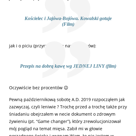
Kościelec i Jajówa-Bojówa. Kowalski gotuje
(Film)
jak i o piciu (przyrządzaniu napoju bogów):
Przepis na dobrą kawę wg JEDNEJ LINY (film)
Oczywiście bez procentów 😉
Pewną październikową sobotę A.D. 2019 rozpocząłem jak
zazwyczaj, czyli leniwie ? Trochę przed a trochę także przy
śniadaniu obejrzałem w necie dokument o zdrowym
żywieniu (pt. “Game changer”), który zrewolucjonizował
mój pogląd na temat mięsa. Zabił mi w głowie