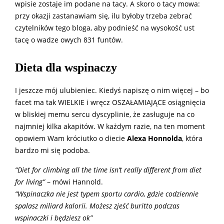
wpisie zostaje im podane na tacy. A skoro o tacy mowa:
przy okazji zastanawiam się, ilu byłoby trzeba zebrać
czytelników tego bloga, aby podnieść na wysokość ust
tacę o wadze owych 831 funtów.
Dieta dla wspinaczy
I jeszcze mój ulubieniec. Kiedyś napiszę o nim więcej – bo
facet ma tak WIELKIE i wręcz OSZAŁAMIAJĄCE osiągnięcia
w bliskiej memu sercu dyscyplinie, że zasługuje na co
najmniej kilka akapitów. W każdym razie, na ten moment
opowiem Wam króciutko o diecie
Alexa Honnolda
, która
bardzo mi się podoba.
“Diet for climbing all the time isn’t really different from diet
for living”
– mówi Hannold.
“Wspinaczka nie jest typem sportu cardio, gdzie codziennie
spalasz miliard kalorii. Możesz zjeść buritto podczas
wspinaczki i będziesz ok”