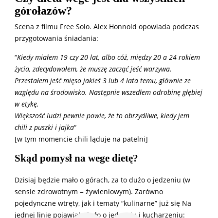
górołazów?
Scena z filmu Free Solo. Alex Honnold opowiada podczas
przygotowania śniadania:
“
Kiedy miałem 19 czy 20 lat, albo cóż, między 20 a 24 rokiem
życia, zdecydowałem, że muszę zacząć jeść warzywa.
Przestałem jeść mięso jakieś 3 lub 4 lata temu, głównie ze
względu na środowisko. Następnie wszedłem odrobinę głębiej
w etykę.
Większość ludzi pewnie powie, że to obrzydliwe, kiedy jem
chili z puszki i jajka
“
[w tym momencie chili ląduje na patelni]
Skąd pomysł na wege dietę?
Dzisiaj będzie mało o górach, za to dużo o jedzeniu (w
sensie zdrowotnym = żywieniowym). Zarówno
pojedynczne wtręty, jak i tematy “kulinarne” już się Na
jednej linie pojawiały, było o jedzeniu i kucharzeniu: