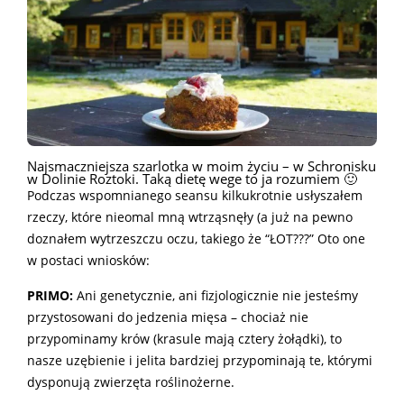
Najsmaczniejsza szarlotka w moim życiu – w Schronisku
w Dolinie Roztoki. Taką dietę wege to ja rozumiem 🙂
Podczas wspomnianego seansu kilkukrotnie usłyszałem
rzeczy, które nieomal mną wtrząsnęły (a już na pewno
doznałem wytrzeszczu oczu, takiego że “ŁOT???” Oto one
w postaci wniosków:
PRIMO:
Ani genetycznie, ani fizjologicznie nie jesteśmy
przystosowani do jedzenia mięsa – chociaż nie
przypominamy krów (krasule mają cztery żołądki), to
nasze uzębienie i jelita bardziej przypominają te, którymi
dysponują zwierzęta roślinożerne.