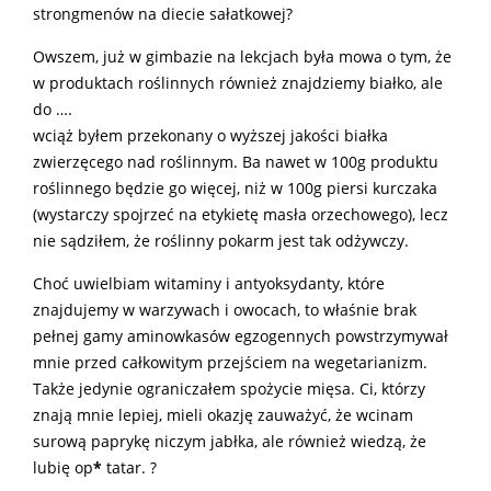
strongmenów na diecie sałatkowej?
Owszem, już w gimbazie na lekcjach była mowa o tym, że
w produktach roślinnych również znajdziemy białko, ale
do ….
wciąż byłem przekonany o wyższej jakości białka
zwierzęcego nad roślinnym. Ba nawet w 100g produktu
roślinnego będzie go więcej, niż w 100g piersi kurczaka
(wystarczy spojrzeć na etykietę masła orzechowego), lecz
nie sądziłem, że roślinny pokarm jest tak odżywczy.
Choć uwielbiam witaminy i antyoksydanty, które
znajdujemy w warzywach i owocach, to właśnie brak
pełnej gamy aminowkasów egzogennych powstrzymywał
mnie przed całkowitym przejściem na wegetarianizm.
Także jedynie ograniczałem spożycie mięsa. Ci, którzy
znają mnie lepiej, mieli okazję zauważyć, że wcinam
surową paprykę niczym jabłka, ale również wiedzą, że
lubię op
*
tatar. ?