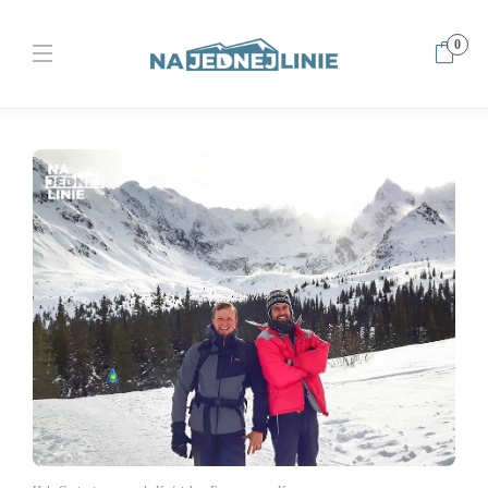
0
Home
Tatry
Droga Kochańczyka w Kotle Kościelcowym i moje
błędy wspinacza żółtodzioba