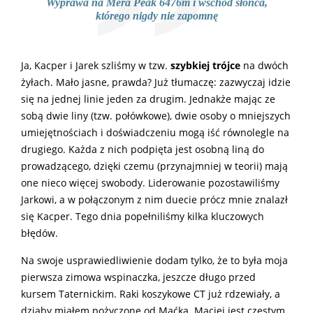
Wyprawa na Mera Peak 6476m i wschód słońca,
którego nigdy nie zapomnę
Ja, Kacper i Jarek szliśmy w tzw.
szybkiej trójce
na dwóch
żyłach. Mało jasne, prawda? Już tłumaczę: zazwyczaj idzie
się na jednej linie jeden za drugim. Jednakże mając ze
sobą dwie liny (tzw. połówkowe), dwie osoby o mniejszych
umiejętnościach i doświadczeniu mogą iść równolegle na
drugiego. Każda z nich podpięta jest osobną liną do
prowadzącego, dzięki czemu (przynajmniej w teorii) mają
one nieco więcej swobody. Liderowanie pozostawiliśmy
Jarkowi, a w połączonym z nim duecie prócz mnie znalazł
się Kacper. Tego dnia popełniliśmy kilka kluczowych
błędów.
Na swoje usprawiedliwienie dodam tylko, że to była moja
pierwsza zimowa wspinaczka, jeszcze długo przed
kursem Taternickim. Raki koszykowe CT już rdzewiały, a
dziaby miałem pożyczone od Maćka. Maciej jest częstym