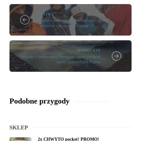
TATRY
Świnica przez wierzchołek Taternicki - jest co
podziwiać i po czym się wspinać.
HIMALAJE
Trekking w samym sercu Himalajów - przez przełęcze,
mosty i jeziora Panch Pokhari
Podobne przygody
SKLEP
2x CHWYTO pocket! PROMO!