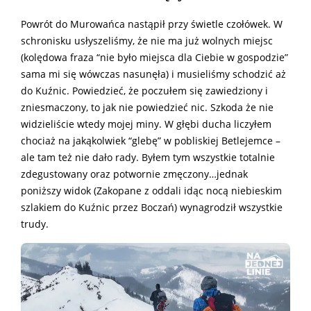
Powrót do Murowańca nastąpił przy świetle czołówek. W
schronisku usłyszeliśmy, że nie ma już wolnych miejsc
(kolędowa fraza “nie było miejsca dla Ciebie w gospodzie”
sama mi się wówczas nasunęła) i musieliśmy schodzić aż
do Kuźnic. Powiedzieć, że poczułem się zawiedziony i
zniesmaczony, to jak nie powiedzieć nic. Szkoda że nie
widzieliście wtedy mojej miny. W głębi ducha liczyłem
chociaż na jakąkolwiek “glebę” w pobliskiej Betlejemce –
ale tam też nie dało rady. Byłem tym wszystkie totalnie
zdegustowany oraz potwornie zmęczony…jednak
poniższy widok (Zakopane z oddali idąc nocą niebieskim
szlakiem do Kuźnic przez Boczań) wynagrodził wszystkie
trudy.