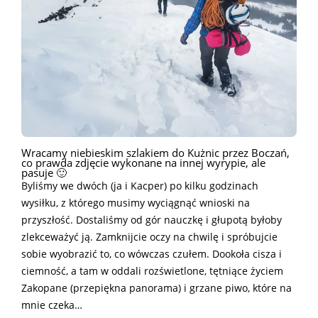
Wracamy niebieskim szlakiem do Kużnic przez Boczań,
co prawda zdjęcie wykonane na innej wyrypie, ale
pasuje 🙂
Byliśmy we dwóch (ja i Kacper) po kilku godzinach
wysiłku, z którego musimy wyciągnąć wnioski na
przyszłość. Dostaliśmy od gór nauczkę i głupotą byłoby
zlekceważyć ją. Zamknijcie oczy na chwilę i spróbujcie
sobie wyobrazić to, co wówczas czułem. Dookoła cisza i
ciemność, a tam w oddali rozświetlone, tętniące życiem
Zakopane (przepiękna panorama) i grzane piwo, które na
mnie czeka…