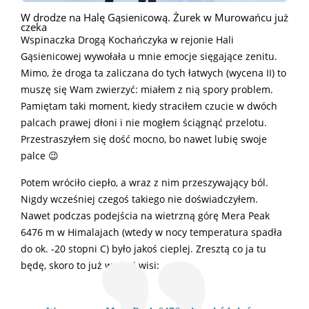
W drodze na Halę Gąsienicową. Żurek w Murowańcu już
czeka
Wspinaczka Drogą Kochańczyka w rejonie Hali
Gąsienicowej wywołała u mnie emocje sięgające zenitu.
Mimo, że droga ta zaliczana do tych łatwych (wycena II) to
muszę się Wam zwierzyć: miałem z nią spory problem.
Pamiętam taki moment, kiedy straciłem czucie w dwóch
palcach prawej dłoni i nie mogłem ściągnąć przelotu.
Przestraszyłem się dość mocno, bo nawet lubię swoje
palce 😉
Potem wróciło ciepło, a wraz z nim przeszywający ból.
Nigdy wcześniej czegoś takiego nie doświadczyłem.
Nawet podczas podejścia na wietrzną górę Mera Peak
6476 m w Himalajach (wtedy w nocy temperatura spadła
do ok. -20 stopni C) było jakoś cieplej. Zresztą co ja tu
będę, skoro to już w sieci wisi: