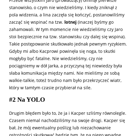
Przede wszystkim Jaro (prowadzący) ominął pierwsze
stanowisko, o czym nie wiedzieliśmy. I kiedy zniknął z
pola widzenia, a lina zaczęła się kończyć, postanowiliśmy
zacząć się wspinać na tzw.
lotnej
(inaczej byśmy go
zahamowali. W tym momencie nie wiedzieliśmy czy Jaro
stoi bezpiecznie na tzw. stanowisku czy dalej się wspina).
Takie postępowanie skutkowało jednak pewnym ryzykiem.
Gdyby mi albo Kacprowi powinęła się noga, to skutki
mogłyby być fatalne. Nie wiedzieliśmy, czy nie
pociągniemy w dół Jarka, a przyczyną tej niewiedzy była
słaba komunikacja między nami. Nie mieliśmy ze sobą
walkie-talkie, toteż trudno nam było przekrzyczeć wiatr,
który w tamtym czasie przybierał na sile.
#2 Na YOLO
Drugim błędem było to, że ja i Kacper szliśmy równolegle.
Czasem niemal nachodziliśmy na swoje drogi. Kacper się
bał, że mój ewentualny poślizg lub niezachowanie
ostrożności skutkować będzie tym, że na niego wpadnę