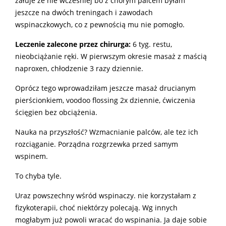
żałuje ze nie wczesniej bo z chorym palcem byłam
jeszcze na dwóch treningach i zawodach
wspinaczkowych, co z pewnością mu nie pomogło.
Leczenie zalecone przez chirurga:
6 tyg. restu,
nieobciążanie ręki. W pierwszym okresie masaż z maścią
naproxen, chłodzenie 3 razy dziennie.
Oprócz tego wprowadziłam jeszcze masaż drucianym
pierścionkiem, voodoo flossing 2x dziennie, ćwiczenia
ścięgien bez obciążenia.
Nauka na przyszłość? Wzmacnianie palców, ale tez ich
rozciąganie. Porządna rozgrzewka przed samym
wspinem.
To chyba tyle.
Uraz powszechny wśród wspinaczy. nie korzystałam z
fizykoterapii, choć niektórzy polecają. Wg innych
mogłabym już powoli wracać do wspinania. Ja daje sobie