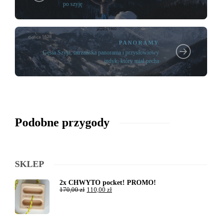
po szyję
PANORAMY
Gęsia Szyja, tatrzańska panorama i przysłowiowy
indyk, który miał pecha
Podobne przygody
SKLEP
2x CHWYTO pocket! PROMO!
170,00
zł
110,00
zł