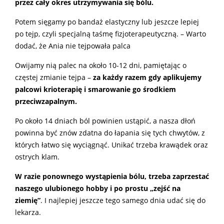
przez cały okres utrzymywania się bólu.
Potem sięgamy po bandaż elastyczny lub jeszcze lepiej
po tejp, czyli specjalną taśmę fizjoterapeutyczną. – Warto
dodać, że Ania nie tejpowała palca
Owijamy nią palec na około 10-12 dni, pamiętając o
częstej zmianie tejpa –
za każdy razem gdy aplikujemy
palcowi krioterapię i smarowanie go środkiem
przeciwzapalnym.
Po około 14 dniach ból powinien ustąpić, a nasza dłoń
powinna być znów zdatna do łapania się tych chwytów, z
których łatwo się wyciągnąć. Unikać trzeba krawądek oraz
ostrych klam.
W razie ponownego wystąpienia bólu, trzeba zaprzestać
naszego ulubionego hobby i po prostu „zejść na
ziemię”
. I najlepiej jeszcze tego samego dnia udać się do
lekarza.