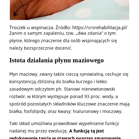
Troczek u wspinacza. Źródło: https://crsrehabilitacja.pl/
Zanim o samym zapaleniu, tzw. „dwa zdania” o tym
płynie, którego znaczenie dla osób wspinających się
należy bezsprzecznie docenić.
Istota działania płynu
maziowego
Płyn maziowy, zwany także cieczą synowialną, cechuje się
konsystencją zbliżoną do białka kurzego i lekko
zasadowym odczytem ph. Stanowi nienewtonowski
roztwór, w którym występuje ponad 93 proc. wody, a
spośród pozostałych składników kluczowe znaczenie mają
białka, fosfolipidy, oraz kwasy: hialuronowy i moczowy.
Taki skład umożliwia prawidłowe wypełnianie funkcji
nadanej mu przez ewolucję.
A funkcją tą jest
redukowanie tarcia w stawach poprzez smarowanie