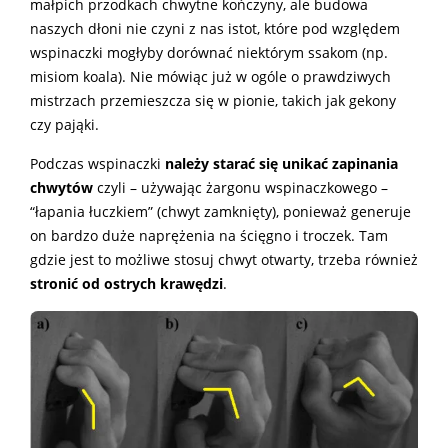
małpich przodkach chwytne kończyny, ale budowa
naszych dłoni nie czyni z nas istot, które pod względem
wspinaczki mogłyby dorównać niektórym ssakom (np.
misiom koala). Nie mówiąc już w ogóle o prawdziwych
mistrzach przemieszcza się w pionie, takich jak gekony
czy pająki.
Podczas wspinaczki
należy starać się unikać zapinania
chwytów
czyli – używając żargonu wspinaczkowego –
“łapania łuczkiem” (chwyt zamknięty), ponieważ generuje
on bardzo duże naprężenia na ścięgno i troczek. Tam
gdzie jest to możliwe stosuj chwyt otwarty, trzeba również
stronić od ostrych krawędzi
.