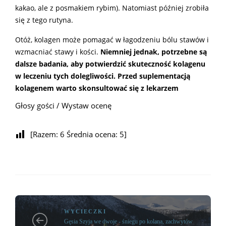
kakao, ale z posmakiem rybim). Natomiast później zrobiła
się z tego rutyna.
Otóż, kolagen może pomagać w łagodzeniu bólu stawów i
wzmacniać stawy i kości.
Niemniej jednak, potrzebne są
dalsze badania, aby potwierdzić skuteczność kolagenu
w leczeniu tych dolegliwości.
Przed suplementacją
kolagenem warto skonsultować się z lekarzem
Głosy gości / Wystaw ocenę
[Razem:
6
Średnia ocena:
5
]
WYCIECZKI
Gęsia Szyja we dwoje - śniegu po kolana, zachwytów