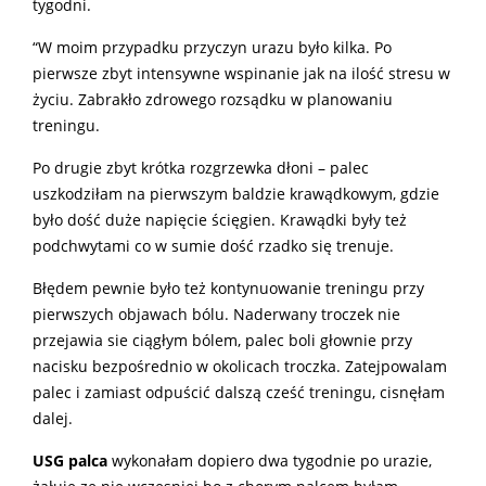
tygodni.
“W moim przypadku przyczyn urazu było kilka. Po
pierwsze zbyt intensywne wspinanie jak na ilość stresu w
życiu. Zabrakło zdrowego rozsądku w planowaniu
treningu.
Po drugie zbyt krótka rozgrzewka dłoni – palec
uszkodziłam na pierwszym baldzie krawądkowym, gdzie
było dość duże napięcie ścięgien. Krawądki były też
podchwytami co w sumie dość rzadko się trenuje.
Błędem pewnie było też kontynuowanie treningu przy
pierwszych objawach bólu. Naderwany troczek nie
przejawia sie ciągłym bólem, palec boli głownie przy
nacisku bezpośrednio w okolicach troczka. Zatejpowalam
palec i zamiast odpuścić dalszą cześć treningu, cisnęłam
dalej.
USG palca
wykonałam dopiero dwa tygodnie po urazie,