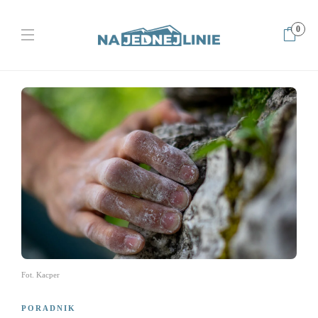
0
Home
Poradnik
Jak uniknąć kontuzji palców u wspinacza?
Fot. Kacper
PORADNIK