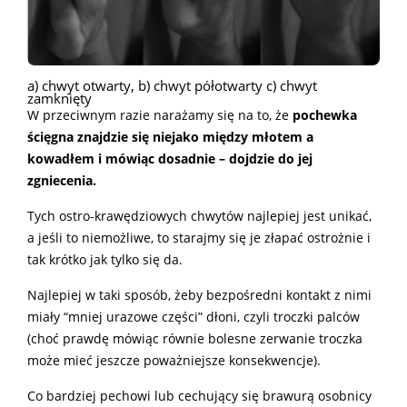
a) chwyt otwarty, b) chwyt półotwarty c) chwyt
zamknięty
W przeciwnym razie narażamy się na to, że
pochewka
ścięgna znajdzie się niejako między młotem a
kowadłem i mówiąc dosadnie – dojdzie do jej
zgniecenia.
Tych ostro-krawędziowych chwytów najlepiej jest unikać,
a jeśli to niemożliwe, to starajmy się je złapać ostrożnie i
tak krótko jak tylko się da.
Najlepiej w taki sposób, żeby bezpośredni kontakt z nimi
miały “mniej urazowe części” dłoni, czyli troczki palców
(choć prawdę mówiąc równie bolesne zerwanie troczka
może mieć jeszcze poważniejsze konsekwencje).
Co bardziej pechowi lub cechujący się brawurą osobnicy