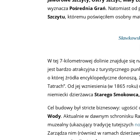
wyznacza
Pośrednia Grań
. Natomiast od
Szczytu
, któremu poświęciłem osobny mat
Sławkowsk
W tej 7-kilometrowej dolinie znajduje się n
jest bardzo atrakcyjna z turystycznego pu
o której źródła encyklopedyczne donoszą, 
Tatrach”. Od jej wzniesienia (w 1865 roku)
niemiecki dzierżawca
Starego Smokowca,
Cel budowy był stricte biznesowy: ugości
Wody
. Aktualnie w dawnym schronisku Rai
muzealny (ukazujący tradycję tutejszych
no
Zarządza nim (również w ramach dzierżawy