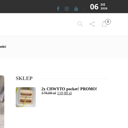
06
SIE
2026
0
ości
SKLEP
2x CHWYTO pocket! PROMO!
170,00
zł
110,00
zł