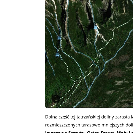
Dolną część tej tatrzańskiej doliny zarasta
rozmieszczonych tarasowo mniejszych doline
Jaworowe Szczyty, Ostry Szczyt, Mały 