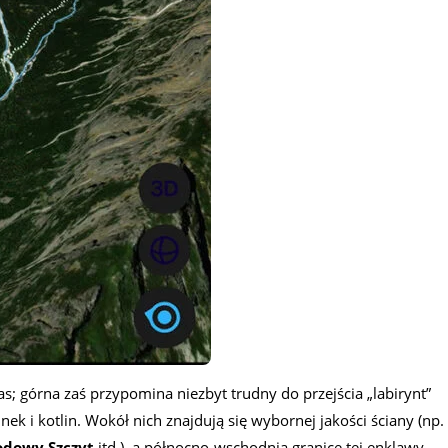
 las; górna zaś przypomina niezbyt trudny do przejścia „labirynt”
k i kotlin. Wokół nich znajdują się wybornej jakości ściany (np.
Lodowy Szczyt
itd.), a północno-wschodnią granicę tej enklawy