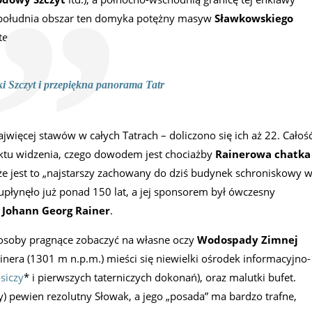
 południa obszar ten domyka potężny masyw
Sławkowskiego
eriał:
i Szczyt i przepiękna panorama Tatr
ajwięcej stawów w całych Tatrach – doliczono się ich aż 22. Całoś
nktu widzenia, czego dowodem jest chociażby
Rainerowa chatka
że jest to „najstarszy zachowany do dziś budynek schroniskowy 
 upłynęło już ponad 150 lat, a jej sponsorem był ówczesny
 Johann Georg Rainer
.
ć osoby pragnące zobaczyć na własne oczy
Wodospady Zimnej
nera (1301 m n.p.m.) mieści się niewielki ośrodek informacyjno-
siczy
* i pierwszych taterniczych dokonań), oraz malutki bufet.
) pewien rezolutny Słowak, a jego „posada” ma bardzo trafne,