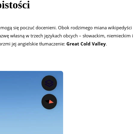
istości
ch mogą się poczuć docenieni. Obok rodzimego miana wikipedyści
azwę własną w trzech językach obcych – słowackim, niemieckim i
brzmi jej angielskie tłumaczenie:
Great Cold Valley
.