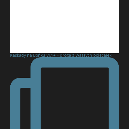
Kaskady na Bońku VI.1+ – droga z Waszych polecajek