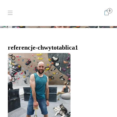
0
Home
CHWYTO pocket – TRENUJ 2x dziennie!
referencje-
chwytotablica1
referencje-chwytotablica1