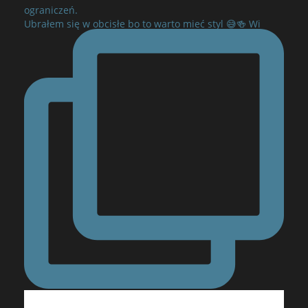
ograniczeń.
Ubrałem się w obcisłe bo to warto mieć styl 😅🍻 Wi