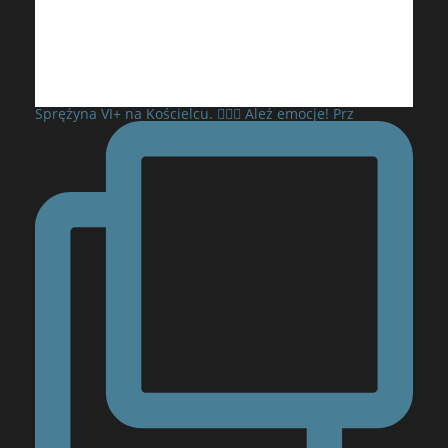
Sprężyna VI+ na Kościelcu. 🧗‍♂️⛰️ Ależ emocje! Prz