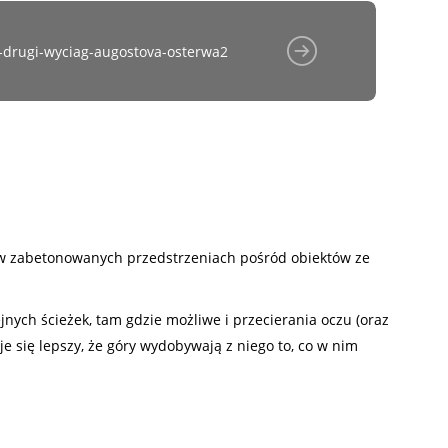
-drugi-wyciag-augostova-osterwa2
e w zabetonowanych przedstrzeniach pośród obiektów ze
nych ścieżek, tam gdzie możliwe i przecierania oczu (oraz
je się lepszy, że góry wydobywają z niego to, co w nim