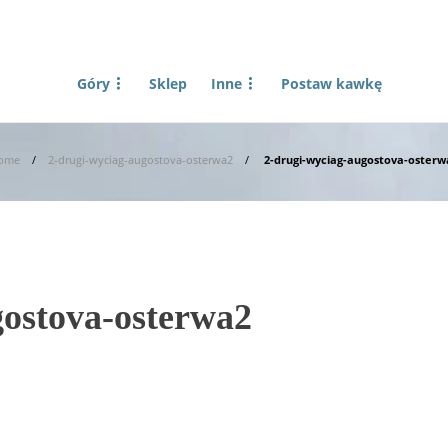
Góry
Sklep
Inne
Postaw kawkę
ome
2-drugi-wyciag-augostova-osterwa2
2-drugi-wyciag-augostova-osterw
gostova-osterwa2