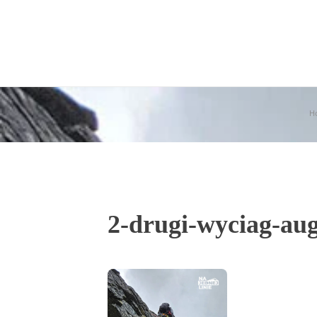
O blogu i autorze
Współpraca
H
2-drugi-wyciag-au