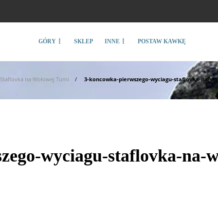
GÓRY
SKLEP
INNE
POSTAW KAWKĘ
Staflovka na Wołowej Turni
3-koncowka-pierwszego-wyciagu-staflovka-na-wol
zego-wyciagu-staflovka-na-w