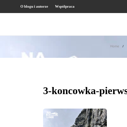
O blogu i autorze
Współpraca
Home
3-koncowka-pierws