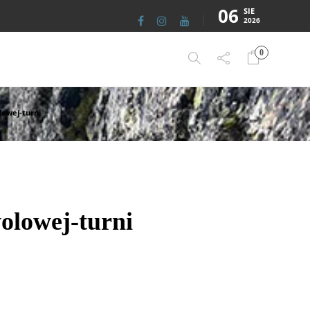
06
SIE
2026
0
owej-turni
olowej-turni