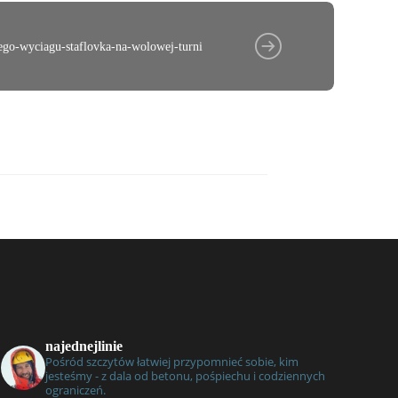
go-wyciagu-staflovka-na-wolowej-turni
najednejlinie
Pośród szczytów łatwiej przypomnieć sobie, kim
jesteśmy - z dala od betonu, pośpiechu i codziennych
ograniczeń.