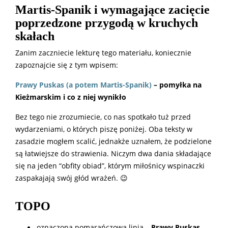
Martis-Spanik i wymagające zacięcie
poprzedzone przygodą w kruchych
skałach
Zanim zaczniecie lekturę tego materiału, koniecznie
zapoznajcie się z tym wpisem:
Prawy Puskas (a potem Martis-Spanik)
– pomyłka na
Kieżmarskim i co z niej wynikło
Bez tego nie zrozumiecie, co nas spotkało tuż przed
wydarzeniami, o których piszę poniżej. Oba teksty w
zasadzie mogłem scalić, jednakże uznałem, że podzielone
są łatwiejsze do strawienia. Niczym dwa dania składające
się na jeden “obfity obiad”, którym miłośnicy wspinaczki
zaspakajają swój głód wrażeń. 😉
TOPO
oznaczona pomarańczową linią –
Prawy Puskas