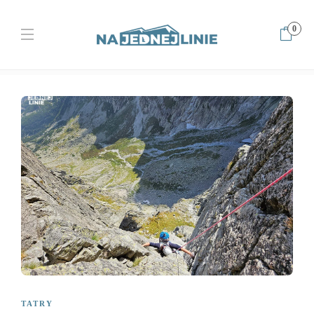
0
Home
Tatry
Martis-Spanik i wymagające zacięcie poprzedzone
przygodą w kruchych skałach
TATRY