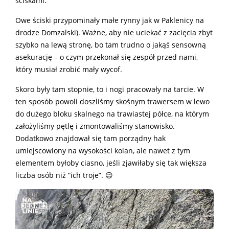
ściskami.
Owe ściski przypominały małe rynny jak w Paklenicy na
drodze Domzalski). Ważne, aby nie uciekać z zacięcia zbyt
szybko na lewą stronę, bo tam trudno o jakąś sensowną
asekurację – o czym przekonał się zespół przed nami,
który musiał zrobić mały wycof.
Skoro były tam stopnie, to i nogi pracowały na tarcie. W
ten sposób powoli doszliśmy skośnym trawersem w lewo
do dużego bloku skalnego na trawiastej półce, na którym
założyliśmy pętlę i zmontowaliśmy stanowisko.
Dodatkowo znajdował się tam porządny hak
umiejscowiony na wysokości kolan, ale nawet z tym
elementem byłoby ciasno, jeśli zjawiłaby się tak większa
liczba osób niż “ich troje”. 😉