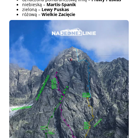
niebieską –
Martis-Spanik
zieloną –
Lewy Puskas
różową –
Wielkie Zacięcie