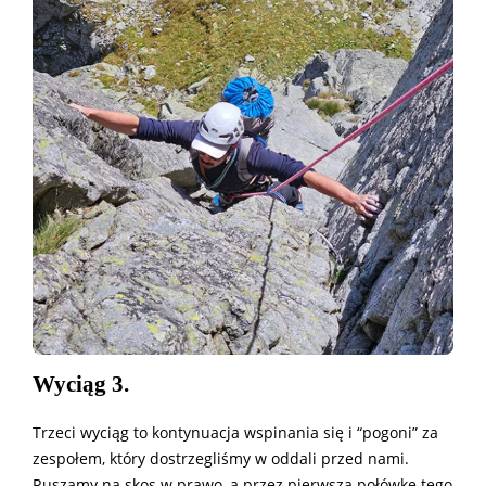
Wyciąg 3.
Trzeci wyciąg to kontynuacja wspinania się i “pogoni” za
zespołem, który dostrzegliśmy w oddali przed nami.
Ruszamy na skos w prawo, a przez pierwszą połówkę tego