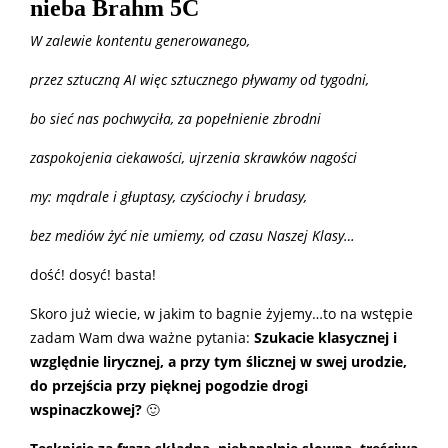
nieba Brahm 5C
W zalewie kontentu generowanego,
przez sztuczną AI więc sztucznego pływamy od tygodni,
bo sieć nas pochwyciła, za popełnienie zbrodni
zaspokojenia ciekawości, ujrzenia skrawków nagości
my: mądrale i głuptasy, czyściochy i brudasy,
bez mediów żyć nie umiemy, od czasu Naszej Klasy…
dość! dosyć! basta!
Skoro już wiecie, w jakim to bagnie żyjemy…to na wstępie
zadam Wam dwa ważne pytania:
Szukacie klasycznej i
względnie lirycznej, a przy tym ślicznej w swej urodzie,
do przejścia przy pięknej pogodzie drogi
wspinaczkowej?
🙂