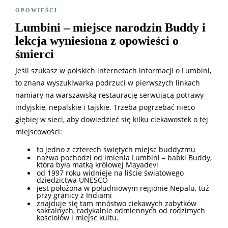
OPOWIEŚCI
Lumbini – miejsce narodzin Buddy i
lekcja wyniesiona z opowieści o
śmierci
Jeśli szukasz w polskich internetach informacji o Lumbini,
to znana wyszukiwarka podrzuci w pierwszych linkach
namiary na warszawską restaurację serwującą potrawy
indyjskie, nepalskie i tajskie. Trzeba pogrzebać nieco
głębiej w sieci, aby dowiedzieć się kilku ciekawostek o tej
miejscowości:
to jedno z czterech świętych miejsc buddyzmu
nazwa pochodzi od imienia Lumbini – babki Buddy,
która była matką królowej Mayadevi
od 1997 roku widnieje na liście światowego
dziedzictwa UNESCO
jest położona w południowym regionie Nepalu, tuż
przy granicy z Indiami
znajduje się tam mnóstwo ciekawych zabytków
sakralnych, radykalnie odmiennych od rodzimych
kościołów i miejsc kultu.