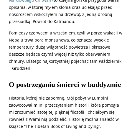
Nardowoego Chitwan
(to kolejna górska przygoda warta
opisania, w której myłem słonia oraz uciekając przed
nosorożcem wskoczyłem na drzewo), z jedną drobną
przesiadką. Powrót do Katmandu.
Pomiędzy czerwcem a wrześniem, czyli w porze wakacji w
Nepalu trwa pora monsunowa, co oznacza wysokie
temperatury, dużą wilgotność powietrza i okresowe
deszcze będące czymś więcej niż tylko oberwaniem
chmury. Dlatego najkorzystniej pojechać tam Październik
– Grudzień.
O postrzeganiu śmierci w buddyzmie
Historia, której nie zapomnę. Mój pobyt w Lumbini
zaowocował m.in. przeczytaniem historii, która pomogła
mi zrozumieć istotę tej pięknej filozofii i chciałbym się
również z Wami nią podzielić. Historię można znaleźć w
książce “The Tibetan Book of Living and Dying”.