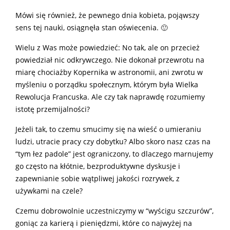
Mówi się również, że pewnego dnia kobieta, pojąwszy
sens tej nauki, osiągnęła stan oświecenia. 🙂
Wielu z Was może powiedzieć: No tak, ale on przecież
powiedział nic odkrywczego. Nie dokonał przewrotu na
miarę chociażby Kopernika w astronomii, ani zwrotu w
myśleniu o porządku społecznym, którym była Wielka
Rewolucja Francuska. Ale czy tak naprawdę rozumiemy
istotę przemijalności?
Jeżeli tak, to czemu smucimy się na wieść o umieraniu
ludzi, utracie pracy czy dobytku? Albo skoro nasz czas na
“tym łez padole” jest ograniczony, to dlaczego marnujemy
go często na kłótnie, bezproduktywne dyskusje i
zapewnianie sobie wątpliwej jakości rozrywek, z
używkami na czele?
Czemu dobrowolnie uczestniczymy w “wyścigu szczurów”,
goniąc za karierą i pieniędzmi, które co najwyżej na