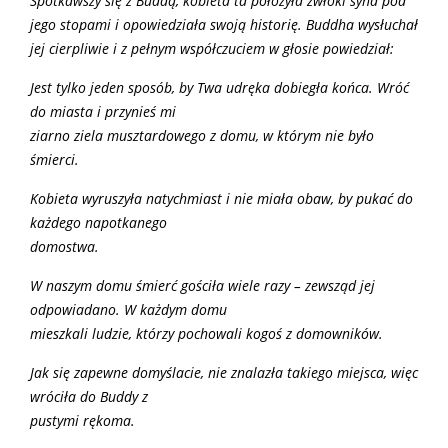
Spotkawszy się z Buddą, kobieta ta położyła zwłoki syna pod
jego stopami i opowiedziała swoją historię. Buddha wysłuchał
jej cierpliwie i z pełnym współczuciem w głosie powiedział:
Jest tylko jeden sposób, by Twa udręka dobiegła końca. Wróć
do miasta i przynieś mi
ziarno ziela musztardowego z domu, w którym nie było
śmierci.
Kobieta wyruszyła natychmiast i nie miała obaw, by pukać do
każdego napotkanego
domostwa.
W naszym domu śmierć gościła wiele razy – zewsząd jej
odpowiadano. W każdym domu
mieszkali ludzie, którzy pochowali kogoś z domowników.
Jak się zapewne domyślacie, nie znalazła takiego miejsca, więc
wróciła do Buddy z
pustymi rękoma.