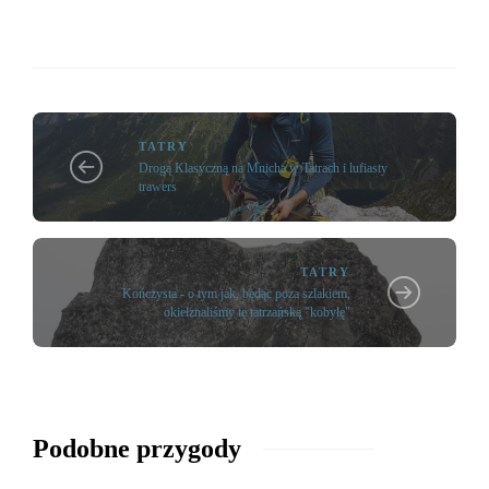
TATRY
Drogą Klasyczną na Mnicha w Tatrach i lufiasty
trawers
TATRY
Kończysta - o tym jak, będąc poza szlakiem,
okiełznaliśmy tę tatrzańską "kobyłę"
Podobne przygody