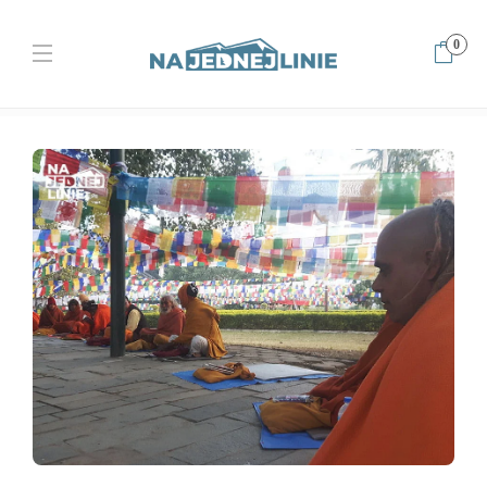
0
Home
Opowieści
Lumbini – miejsce narodzin Buddy i lekcja
wyniesiona z opowieści o śmierci