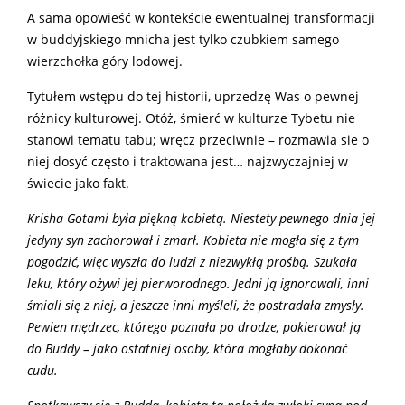
A sama opowieść w kontekście ewentualnej transformacji
w buddyjskiego mnicha jest tylko czubkiem samego
wierzchołka góry lodowej.
Tytułem wstępu do tej historii, uprzedzę Was o pewnej
różnicy kulturowej. Otóż, śmierć w kulturze Tybetu nie
stanowi tematu tabu; wręcz przeciwnie – rozmawia sie o
niej dosyć często i traktowana jest… najzwyczajniej w
świecie jako fakt.
Krisha Gotami była piękną kobietą. Niestety pewnego dnia jej
jedyny syn zachorował i zmarł. Kobieta nie mogła się z tym
pogodzić, więc wyszła do ludzi z niezwykłą prośbą. Szukała
leku, który ożywi jej pierworodnego. Jedni ją ignorowali, inni
śmiali się z niej, a jeszcze inni myśleli, że postradała zmysły.
Pewien mędrzec, którego poznała po drodze, pokierował ją
do Buddy – jako ostatniej osoby, która mogłaby dokonać
cudu.