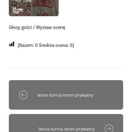
Głosy gości / Wystaw ocenę
[Razem:
0
Średnia ocena:
0
]
lesna-turnia-teren-prywatny
lesna-turnia-teren-prywatny