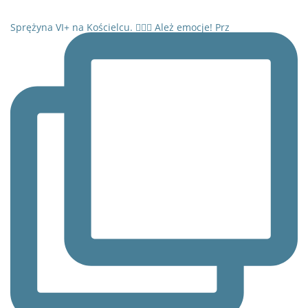
Sprężyna VI+ na Kościelcu. 🧗‍♂️⛰️ Ależ emocje! Prz