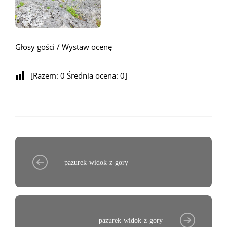
Głosy gości / Wystaw ocenę
[Razem:
0
Średnia ocena:
0
]
pazurek-widok-z-gory
pazurek-widok-z-gory