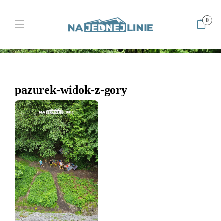
0
Home
Pazurek to Bellissima! Jura w najlepszym wydaniu
pazurek-widok-z-gory
pazurek-widok-z-gory