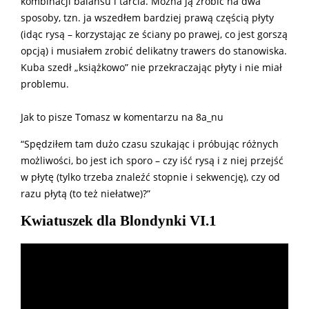
kombinacji balansu i tarcia. Można ją zrobić na dwa
sposoby, tzn. ja wszedłem bardziej prawą częścią płyty
(idąc rysą – korzystając ze ściany po prawej, co jest gorszą
opcją) i musiałem zrobić delikatny trawers do stanowiska.
Kuba szedł „książkowo” nie przekraczając płyty i nie miał
problemu.
Jak to pisze Tomasz w komentarzu na 8a_nu
“Spędziłem tam dużo czasu szukając i próbując różnych
możliwości, bo jest ich sporo – czy iść rysą i z niej przejść
w płytę (tylko trzeba znaleźć stopnie i sekwencję), czy od
razu płytą (to też niełatwe)?”
Kwiatuszek dla Blondynki VI.1