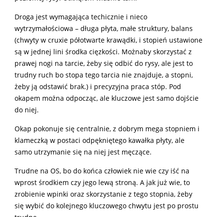
Droga jest wymagająca techicznie i nieco
wytrzymałościowa – długa płyta, małe struktury, balans
(chwyty w cruxie półotwarte krawądki, i stopień ustawione
są w jednej lini środka cięzkości. Możnaby skorzystać z
prawej nogi na tarcie, żeby się odbić do rysy, ale jest to
trudny ruch bo stopa tego tarcia nie znajduje, a stopni,
żeby ją odstawić brak.) i precyzyjna praca stóp. Pod
okapem można odpocząc, ale kluczowe jest samo dojście
do niej.
Okap pokonuje się centralnie, z dobrym mega stopniem i
klameczką w postaci odpękniętego kawałka płyty, ale
samo utrzymanie się na niej jest męczące.
Trudne na OS, bo do końca człowiek nie wie czy iść na
wprost środkiem czy jego lewą stroną. A jak już wie, to
zrobienie wpinki oraz skorzystanie z tego stopnia, żeby
się wybić do kolejnego kluczowego chwytu jest po prostu