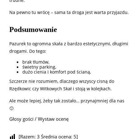
trudne.
Na pewno tu wrócę – sama ta droga jest warta przyjazdu.
Podsumowanie
Pazurek to ogromna skała z bardzo estetycznymi, długimi
drogami. Do tego:
brak tłumów,
świetny parking,
dużo cienia i komfort pod ścianą,
Szczerze nie rozumiem, dlaczego wszyscy cisną do
Rzędkowic czy Witkowych Skał i stoją w kolejkach.
Ale może lepiej, żeby tak zostało… przynajmniej dla nas
🙂
Głosy gości / Wystaw ocenę
[Razem:
3
Średnia ocena:
5
]