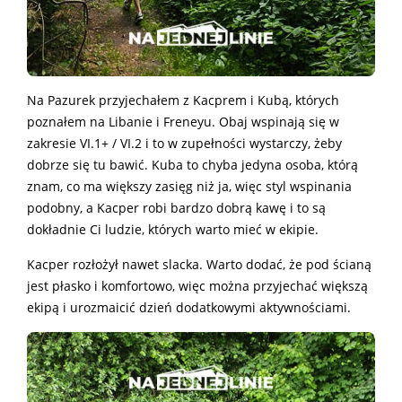
Na Pazurek przyjechałem z Kacprem i Kubą, których
poznałem na Libanie i Freneyu. Obaj wspinają się w
zakresie VI.1+ / VI.2 i to w zupełności wystarczy, żeby
dobrze się tu bawić. Kuba to chyba jedyna osoba, którą
znam, co ma większy zasięg niż ja, więc styl wspinania
podobny, a Kacper robi bardzo dobrą kawę i to są
dokładnie Ci ludzie, których warto mieć w ekipie.
Kacper rozłożył nawet slacka. Warto dodać, że pod ścianą
jest płasko i komfortowo, więc można przyjechać większą
ekipą i urozmaicić dzień dodatkowymi aktywnościami.