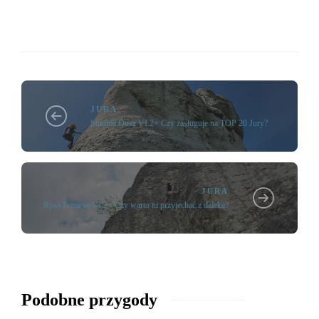
JURA
Studnia Dusz VI.2+ Czy zasługuje na TOP 20 Jury?
JURA
Rysa Freneya VI.2+ Czy warto tu przyjechać z daleka?
Podobne przygody