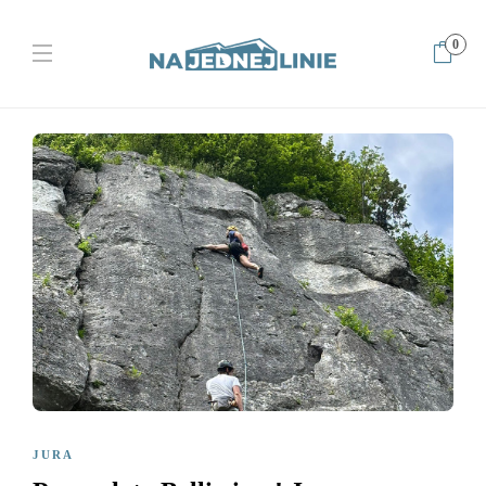
0
Home
Jura
Pazurek to Bellissima! Jura w najlepszym wydaniu
JURA