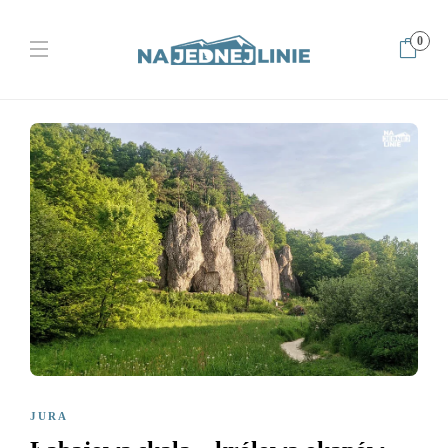
0
Home
Jura
Łabajowa skała – królowa okapów
JURA