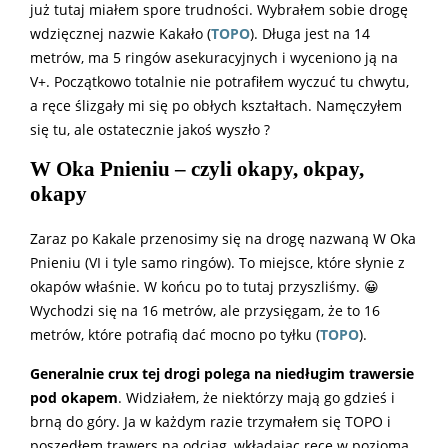
już tutaj miałem spore trudności. Wybrałem sobie drogę
wdzięcznej nazwie Kakało (
TOPO
). Długa jest na 14
metrów, ma 5 ringów asekuracyjnych i wyceniono ją na
V+. Początkowo totalnie nie potrafiłem wyczuć tu chwytu,
a ręce ślizgały mi się po obłych kształtach. Namęczyłem
się tu, ale ostatecznie jakoś wyszło ?
W Oka Pnieniu – czyli okapy, okpay,
okapy
Zaraz po Kakale przenosimy się na drogę nazwaną W Oka
Pnieniu (VI i tyle samo ringów). To miejsce, które słynie z
okapów właśnie. W końcu po to tutaj przyszliśmy. 😀
Wychodzi się na 16 metrów, ale przysięgam, że to 16
metrów, które potrafią dać mocno po tyłku (
TOPO
).
Generalnie crux tej drogi polega na niedługim trawersie
pod okapem
. Widziałem, że niektórzy mają go gdzieś i
brną do góry. Ja w każdym razie trzymałem się TOPO i
poszedłem trawers na odciąg, wkładając ręce w poziomą