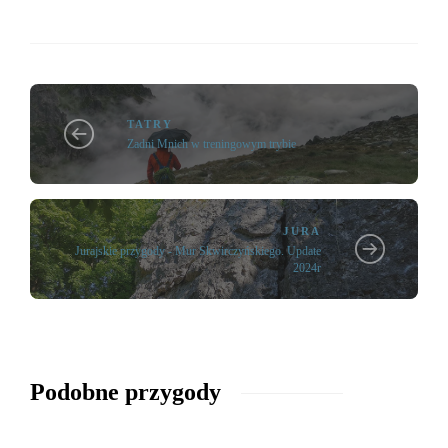
TATRY
Zadni Mnich w treningowym trybie
JURA
Jurajskie przygody - Mur Skwirczyńskiego. Update
2024r
Podobne przygody