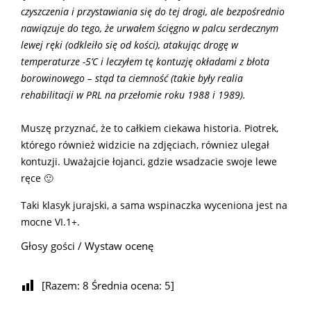
czyszczenia i przystawiania się do tej drogi, ale bezpośrednio
nawiązuje do tego, że urwałem ścięgno w palcu serdecznym
lewej ręki (odkleiło się od kości), atakując drogę w
temperaturze -5’C i leczyłem tę kontuzję okładami z błota
borowinowego – stąd ta ciemność (takie były realia
rehabilitacji w PRL na przełomie roku 1988 i 1989).
Muszę przyznać, że to całkiem ciekawa historia. Piotrek,
którego również widzicie na zdjęciach, równiez ulegał
kontuzji. Uważajcie łojanci, gdzie wsadzacie swoje lewe
ręce 🙂
Taki klasyk jurajski, a sama wspinaczka wyceniona jest na
mocne VI.1+.
Głosy gości / Wystaw ocenę
[Razem:
8
Średnia ocena:
5
]