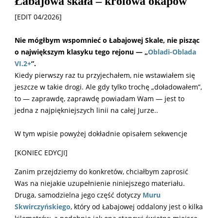
Łabajowa skała – królowa okapów
[EDIT 04/2026]
Nie mógłbym wspomnieć o Łabajowej Skale, nie pisząc
o największym klasyku tego rejonu — „
Obladi-Oblada
VI.2+
”.
Kiedy pierwszy raz tu przyjechałem, nie wstawiałem się
jeszcze w takie drogi. Ale gdy tylko trochę „doładowałem”,
to — zaprawdę, zaprawdę powiadam Wam — jest to
jedna z najpiękniejszych linii na całej Jurze..
W tym wpisie powyżej dokładnie opisałem sekwencje
[KONIEC EDYCJI]
Zanim przejdziemy do konkretów, chciałbym zaprosić
Was na niejakie uzupełnienie niniejszego materiału.
Druga, samodzielna jego część dotyczy
Muru
Skwirczyńskiego
, który od Łabajowej oddalony jest o kilka