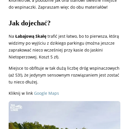
kilometrów, a podobnie jak ona stanowi świetne miejsce
do wspinaczki. Zapraszam więc do obu materiałów!
Jak dojechać?
Na
Łabajową Skałę
trafić jest łatwo, bo to pierwsza, którą
widzimy po wyjściu z dzikiego parkingu (można jeszcze
zaprakować nieco wcześniej przy kasie do Jaskini
Nietoperzowej. Koszt 5 zł).
Miejsce to obfituje w tak dużą liczbę dróg wspinaczowych
(aż 53!), że jedynym sensownym rozwiązaniem jest zostać
tu nieco dłużej.
Kliknij w link
Google Maps