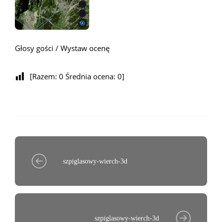
Głosy gości / Wystaw ocenę
[Razem:
0
Średnia ocena:
0
]
szpiglasowy-wierch-3d
szpiglasowy-wierch-3d