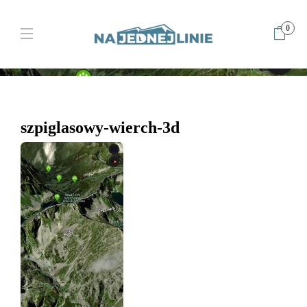
0
Home
Cerpostradą na Szpiglasowy Wierch. Wycieczka jednodniowa
szpiglasowy-wierch-3d
szpiglasowy-wierch-3d