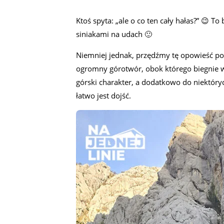
Ktoś spyta: „ale o co ten cały hałas?” 😉
siniakami na udach 🙂
Niemniej jednak, przędźmy tę opowieść po
ogromny górotwór, obok którego biegnie
górski charakter, a dodatkowo do niektóryc
łatwo jest dojść.