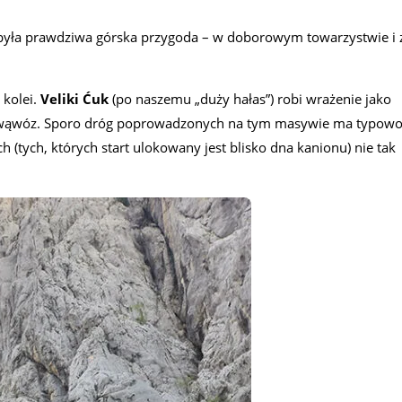
 To była prawdziwa górska przygoda – w doborowym towarzystwie i 
 kolei.
Veliki Ćuk
(po naszemu „duży hałas”) robi wrażenie jako
 wąwóz. Sporo dróg poprowadzonych na tym masywie ma typow
h (tych, których start ulokowany jest blisko dna kanionu) nie tak