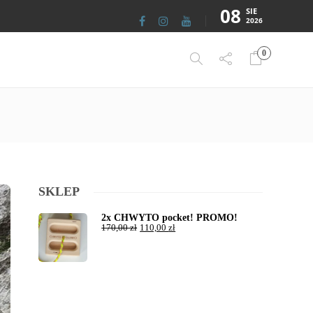
08
SIE
2026
0
SKLEP
2x CHWYTO pocket! PROMO!
170,00
zł
110,00
zł