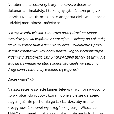
Notabene pracodawcę, który nie zawsze doceniał
dokonania himalaisty. I tu kolejny cytat (zaczerpnięty z
serwisu Nasza Historia), bo to anegdota ciekawa i sporo o
ludzkiej mentalności mówiąca:
„
Po wytyczeniu wiosną 1980 roku nowej drogi na Mount
Evereście (znowu wspólnie z Andrzejem Czokiem) na Kukuczkę
czekał w Polsce tłum dziennikarzy oraz… zwolnienie z pracy.
Władze katowickich Zakładów Konstrukcyjno-Mechanicznych
Przemysłu Węglowego EMAG najwyraźniej uznały, że firmy nie
stać na trzymanie na etacie kogoś, kto ciągle wyjeżdża na
drugi koniec świata, by wspinać się w górach.”
Dacie wiarę? 😉
Na szczęście w świetle kamer telewizyjnych przywrócono
go wkrótce „do roboty”, która – domyślcie się dalszego
ciągu – już nie pochłania go tak bardzo, aby musiał
zrezygnować ze swej wysokogórskiej pasji. Włodarze
EMAG-u przymykali oko na regularne absencje Jurka, bo