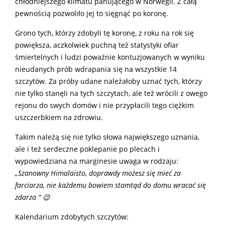
chłodniejszego klimatu panującego w Norwegii. Z całą
pewnością pozwoliło jej to sięgnąć po koronę.
Grono tych, którzy zdobyli tę koronę, z roku na rok się
powiększa, aczkolwiek puchną też statystyki ofiar
śmiertelnych i ludzi poważnie kontuzjowanych w wyniku
nieudanych prób wdrapania się na wszystkie 14
szczytów. Za próby udane należałoby uznać tych, którzy
nie tylko stanęli na tych szczytach, ale też wrócili z owego
rejonu do swych domów i nie przypłacili tego ciężkim
uszczerbkiem na zdrowiu.
Takim należą się nie tylko słowa największego uznania,
ale i też serdeczne poklepanie po plecach i
wypowiedziana na marginesie uwaga w rodzaju:
„Szanowny Himalaisto, doprawdy możesz się mieć za
farciarza, nie każdemu bowiem stamtąd do domu wracać się
zdarza ” 😉
Kalendarium zdobytych szczytów: