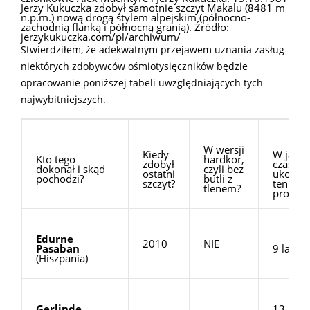
Jerzy Kukuczka zdobył samotnie szczyt Makalu (8481 m
n.p.m.) nową drogą stylem alpejskim (północno-
zachodnią flanką i północną granią). Źródło:
jerzykukuczka.com/pl/archiwum/
Stwierdziłem, że adekwatnym przejawem uznania zasług
niektórych zdobywców ośmiotysięczników będzie
opracowanie poniższej tabeli uwzględniających tych
najwybitniejszych.
W wersji
Kiedy
W jaki
Kto tego
hardkor,
zdobył
czasie
dokonał i skąd
czyli bez
ostatni
ukończy
pochodzi?
butli z
szczyt?
ten
tlenem?
projekt
Edurne
2010
NIE
Pasaban
9 lat
(Hiszpania)
Gerlinde
13 lat