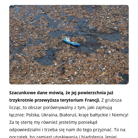
Szacunkowe dane mówią, że jej powierzchnia już
trzykrotnie przewyższa terytorium Francji.
Z grubsza
licząc, to obszar porównywalny z tym, jaki zajmują
łącznie: Polska, Ukraina, Białoruś, kraje bałtyckie i Niemcy!
Za tę stertę my również jesteśmy poniekąd
odpowiedzialni i trzeba się nam do tego przyznać. To na
początek, bo zamiast utyskiwania i biadolenia, lepiej