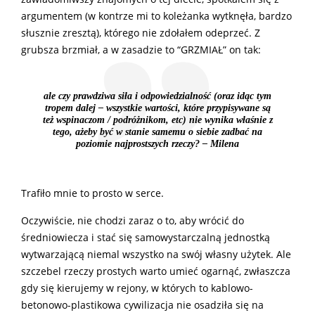
argumentem (w kontrze mi to koleżanka wytknęła, bardzo
słusznie zresztą), którego nie zdołałem odeprzeć. Z
grubsza brzmiał, a w zasadzie to “GRZMIAŁ” on tak:
ale czy prawdziwa siła i odpowiedzialność (oraz idąc tym
tropem dalej – wszystkie wartości, które przypisywane są
też wspinaczom / podróżnikom, etc) nie wynika właśnie z
tego, ażeby być w stanie samemu o siebie zadbać na
poziomie najprostszych rzeczy? –
Milena
Trafiło mnie to prosto w serce.
Oczywiście, nie chodzi zaraz o to, aby wrócić do
średniowiecza i stać się samowystarczalną jednostką
wytwarzającą niemal wszystko na swój własny użytek. Ale
szczebel rzeczy prostych warto umieć ogarnąć, zwłaszcza
gdy się kierujemy w rejony, w których to kablowo-
betonowo-plastikowa cywilizacja nie osadziła się na