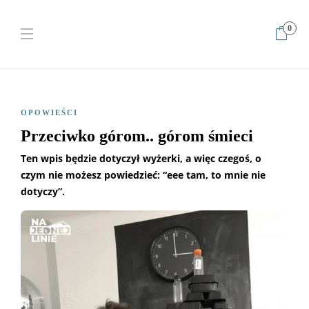
0
Home
Opowieści
Przeciwko górom.. górom śmieci
OPOWIEŚCI
Przeciwko górom.. górom śmieci
Ten wpis będzie dotyczył wyżerki, a więc czegoś, o
czym nie możesz powiedzieć: “eee tam, to mnie nie
dotyczy”.