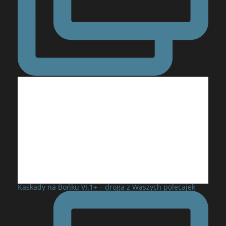
Kaskady na Bońku VI.1+ – droga z Waszych polecajek