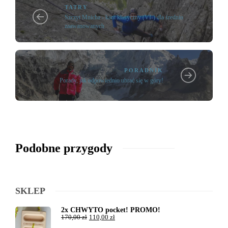
TATRY
Szczyt Mnicha - kant klasyczny (VI-) dla średnio
zaawanowanych
PORADNIK
Porady, jak odpowiednio ubrać się w góry!
Podobne przygody
SKLEP
2x CHWYTO pocket! PROMO!
170,00
zł
110,00
zł