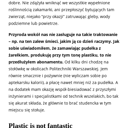
dobre. Nie zdążyła wniknąć we wszystkie wypełnione
roślinnością zakamarki, ani przepłoszyć bytujących tam
zwierząt, niejako “przy okazji” zatruwając gleby, wody
podziemne lub powietrze.
Przyroda wokół nas nie zasługuje na takie traktowanie
– np. na ten zalew śmieci, jakim ją co dzień raczymy. Jak
sobie uświadomiłem, że zamawiając pudełka z
żarełkiem, produkuję przy tym tonę plastiku, to nie
przedłużyłem abonamentu.
Od kilku dni chodzę na
stołówkę w okolicach Politechniki Warszawskiej. Jem
równie smacznie i pożywnie (nie wyliczam sobie po
aptekarsku kalorii), a płacę nawet mniej niż za pudełka. A
na dodatek mam okazję współ-biesiadować z przyszłymi
inżynierami i specjalistkami od technik wszelakich, bo tak
się akurat składa, że głównie to brać studencka w tym
miejscu się stołuje.
Plastic is not fantastic