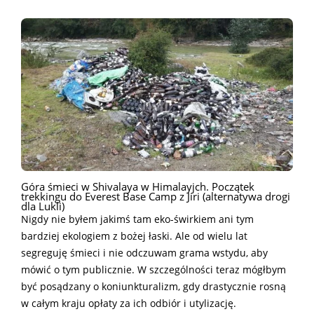
Góra śmieci w Shivalaya w Himalayjch. Początek
trekkingu do Everest Base Camp z Jiri (alternatywa drogi
dla Lukli)
Nigdy nie byłem jakimś tam eko-świrkiem ani tym
bardziej ekologiem z bożej łaski. Ale od wielu lat
segreguję śmieci i nie odczuwam grama wstydu, aby
mówić o tym publicznie. W szczególności teraz mógłbym
być posądzany o koniunkturalizm, gdy drastycznie rosną
w całym kraju opłaty za ich odbiór i utylizację.