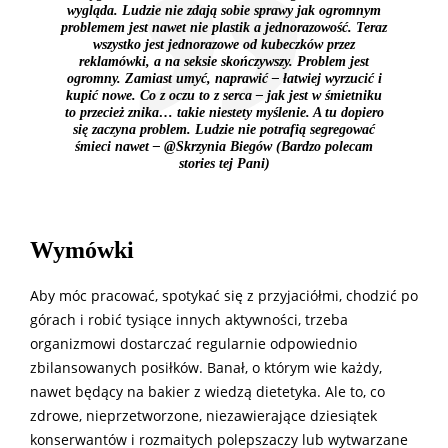
wygląda. Ludzie nie zdają sobie sprawy jak ogromnym
problemem jest nawet nie plastik a jednorazowość. Teraz
wszystko jest jednorazowe od kubeczków przez
reklamówki, a na seksie skończywszy. Problem jest
ogromny. Zamiast umyć, naprawić – łatwiej wyrzucić i
kupić nowe. Co z oczu to z serca – jak jest w śmietniku
to przecież znika… takie niestety myślenie. A tu dopiero
się zaczyna problem. Ludzie nie potrafią segregować
śmieci nawet – @
Skrzynia Biegów
(Bardzo polecam
stories tej Pani)
Wymówki
Aby móc pracować, spotykać się z przyjaciółmi, chodzić po
górach i robić tysiące innych aktywności, trzeba
organizmowi dostarczać regularnie odpowiednio
zbilansowanych posiłków. Banał, o którym wie każdy,
nawet będący na bakier z wiedzą dietetyka. Ale to, co
zdrowe, nieprzetworzone, niezawierające dziesiątek
konserwantów i rozmaitych polepszaczy lub wytwarzane