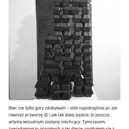
Btw: nie tylko góry zdobywam – vide najednejlinie.pl, ale
również je tworzę 😉 i jak tak dalej będzie, to jeszcze
artystą wizualnym zostanę niechcący. Tymczasem,
zawiadomiwszy znajomych o tej diecie, spotkałem się z