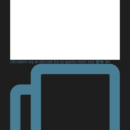
Ubrałem się w obcisłe bo to warto mieć styl 😅🍻 Wi