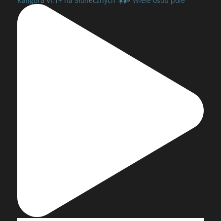
Kaligóra VI.1+ na Słonecznych ☀️🧗 Wiele osób pole