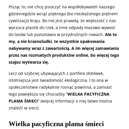
Pisząc to, nie chcę psioczyć na współobywateli naszego
gdzieniegdzie wciąż pięknego (bo nieskażonego piętnem
cywilizacji) kraju. Bo nie jest prawdą, że większość z nas
wyrzuca plastik do rzek, a inne odpady masowo wywozi
do lasów lub pozostawia w przydrożnych rowach.
Ale to
my, a nie krasnoludki, te wszystkie opakowania
nabywamy wraz z zawartością. A im więcej zamawiania
przez nas rozmaitych produktów online, bo więcej tego
szajsu wytwarza się.
Lecz od szybciej ubywających z portfela złotówek,
istotniejsza jest świadomość ekologiczna. I to ona w
społeczeństwie radykalnie rosnąć powinna, a zamiast
tego powiększa się chociażby “
WIELKA PACYFICZNA
PLAMA ŚMIECI
” (więcej informacji o niej łatwo można
znaleźć w sieci).
Wielka pacyficzna plama śmieci