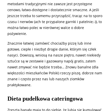
metodami tradycyjnymi nie zawsze jest przystępne
cenowo, łatwo-dostępne i dostatecznie smaczne. A jeśli
jeszcze trzeba to samemu przyrządzić, tracąc na to sporo
czasu i nerwów (ach te przypalone garnki i patelnie;-)), to
można łatwo polec w nierównej walce o dobre
pożywienie.
Znacznie łatwiej zamówić chociażby pizzę lub inne
gotowe, ciepłe i niezbyt drogie danie, którym się człek
nasyci. Dowiozą, wniosą na nasze piętro, nawet niekiedy
sztućce są w zestawie i gazowany napój gratis, zatem
nawet zmywać nie będzie trzeba… Znowu banalne (dla
większości mieszkańców Polski) rzeczy piszę, dobrze nam
znane i często przez nas lub naszych ziomków
praktykowane.
Dieta pudełkowa cateringowa
Zresztą banały mają to do siebie, że lubią się kumulować