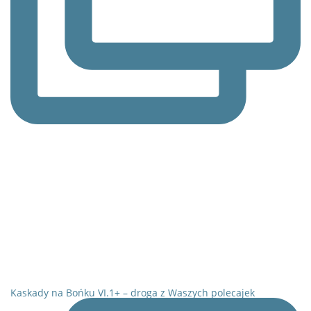
Kaskady na Bońku VI.1+ – droga z Waszych polecajek