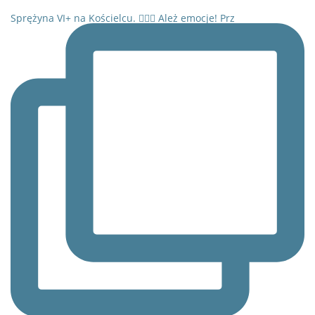
Sprężyna VI+ na Kościelcu. 🧗‍♂️⛰️ Ależ emocje! Prz