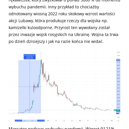
rękawiczek, który zwyżkował o ponad 5000 % od momentu
wybuchu pandemii. Inny przykład to chociażby
odnotowany wiosną 2022 roku skokowy wzrost wartości
akcji Lubawy, która produkuje rzeczy dla wojska np.
kamizelki kuloodporne. Przyrost ten wywołany został
przez inwazje wojsk rosyjskich na Ukrainę. Wojna ta trwa
po dzień dzisiejszy i jak na razie końca nie widać.
Mercator podczas wybuchu pandemii. Wzrost 9121%