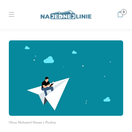
0
Home
Inwestowanie
Czym się kieruję, gdy w giełdę inwestuje?
Mój własny dekalog giełdowy
Obraz Mohamed Hassan z Pixabay