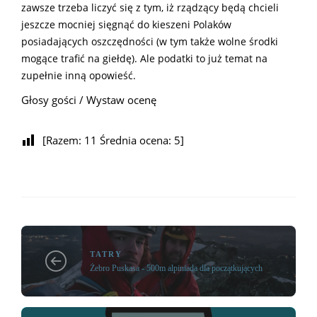
zawsze trzeba liczyć się z tym, iż rządzący będą chcieli
jeszcze mocniej sięgnąć do kieszeni Polaków
posiadających oszczędności (w tym także wolne środki
mogące trafić na giełdę). Ale podatki to już temat na
zupełnie inną opowieść.
Głosy gości / Wystaw ocenę
[Razem:
11
Średnia ocena:
5
]
TATRY
Żebro Puskasa - 500m alpiniada dla początkujących