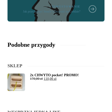
INWESTOWANIE
Jak przechytrzyć Strach i Chciwość na Giełdzie?
Podobne przygody
SKLEP
2x CHWYTO pocket! PROMO!
170,00
zł
110,00
zł