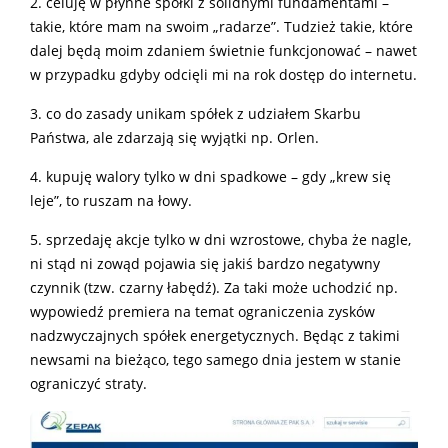
2. celuję w płynne spółki z solidnymi fundamentami –
takie, które mam na swoim „radarze”. Tudzież takie, które
dalej będą moim zdaniem świetnie funkcjonować – nawet
w przypadku gdyby odcięli mi na rok dostęp do internetu.
3. co do zasady unikam spółek z udziałem Skarbu
Państwa, ale zdarzają się wyjątki np. Orlen.
4. kupuję walory tylko w dni spadkowe – gdy „krew się
leje”, to ruszam na łowy.
5. sprzedaję akcje tylko w dni wzrostowe, chyba że nagle,
ni stąd ni zowąd pojawia się jakiś bardzo negatywny
czynnik (tzw. czarny łabędź). Za taki może uchodzić np.
wypowiedź premiera na temat ograniczenia zysków
nadzwyczajnych spółek energetycznych. Będąc z takimi
newsami na bieżąco, tego samego dnia jestem w stanie
ograniczyć straty.