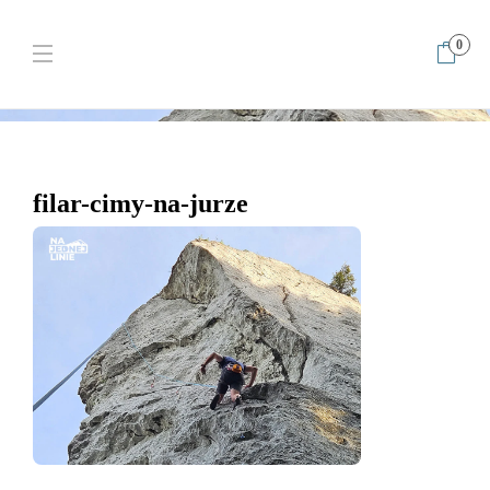
0
Home
Filar Cimy VI.2+ najpiękniejsza droga jaką zrobiłem na Jurze⭐
filar-cimy-na-jurze
filar-cimy-na-jurze