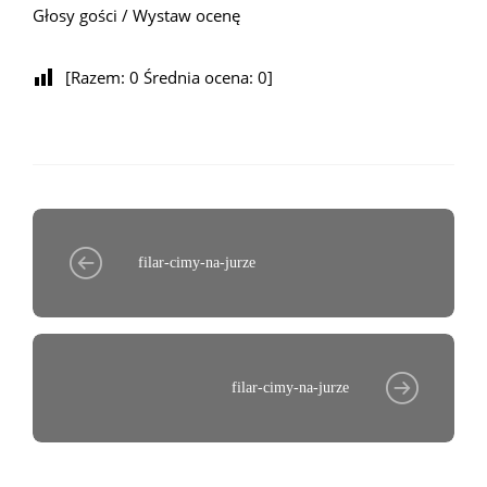
Głosy gości / Wystaw ocenę
[Razem:
0
Średnia ocena:
0
]
filar-cimy-na-jurze
filar-cimy-na-jurze