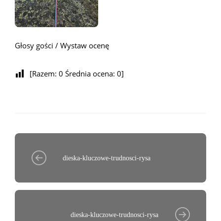
Głosy gości / Wystaw ocenę
[Razem:
0
Średnia ocena:
0
]
dieska-kluczowe-trudnosci-rysa
dieska-kluczowe-trudnosci-rysa