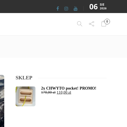
06
SIE
2026
0
SKLEP
2x CHWYTO pocket! PROMO!
170,00
zł
110,00
zł