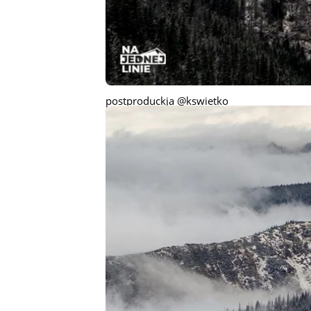
postproduckja @kswietko