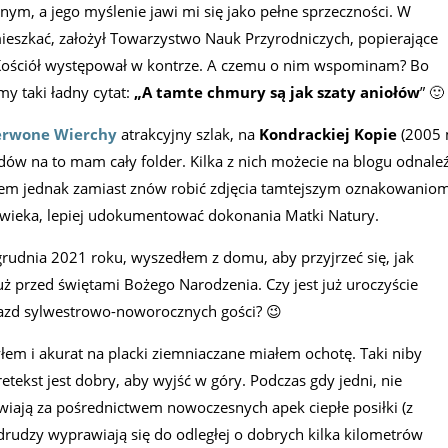
ym, a jego myślenie jawi mi się jako pełne sprzeczności. W
ieszkać, założył Towarzystwo Nauk Przyrodniczych, popierające
 Kościół występował w kontrze. A czemu o nim wspominam? Bo
y taki ładny cytat:
„A tamte chmury są jak szaty aniołów
” 🙂
erwone Wierchy
atrakcyjny szlak, na
Kondrackiej Kopie
(2005
dów na to mam cały folder. Kilka z nich możecie na blogu odnaleź
azem jednak zamiast znów robić zdjęcia tamtejszym oznakowanio
ieka, lepiej udokumentować dokonania Matki Natury.
rudnia 2021 roku, wyszedłem z domu, aby przyjrzeć się, jak
ż przed świętami Bożego Narodzenia. Czy jest już uroczyście
jazd sylwestrowo-noworocznych gości? 😉
byłem i akurat na placki ziemniaczane miałem ochotę. Taki niby
tekst jest dobry, aby wyjść w góry. Podczas gdy jedni, nie
awiają za pośrednictwem nowoczesnych apek ciepłe posiłki (z
rudzy wyprawiają się do odległej o dobrych kilka kilometrów