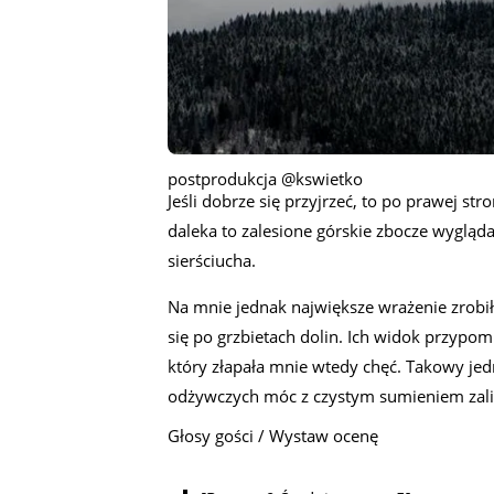
postprodukcja @kswietko
Jeśli dobrze się przyjrzeć, to po prawej str
daleka to zalesione górskie zbocze wygląda
sierściucha.
Na mnie jednak największe wrażenie zrobił
się po grzbietach dolin. Ich widok przypom
który złapała mnie wtedy chęć. Takowy jed
odżywczych móc z czystym sumieniem zalic
Głosy gości / Wystaw ocenę