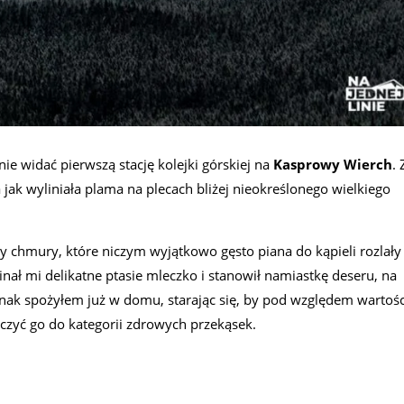
onie widać pierwszą stację kolejki górskiej na
Kasprowy Wierch
. 
 jak wyliniała plama na plecach bliżej nieokreślonego wielkiego
y chmury, które niczym wyjątkowo gęsto piana do kąpieli rozlały
inał mi delikatne ptasie mleczko i stanowił namiastkę deseru, na
nak spożyłem już w domu, starając się, by pod względem wartośc
zyć go do kategorii zdrowych przekąsek.