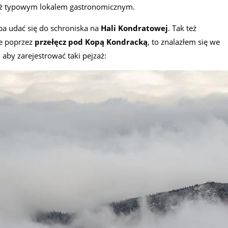
cież typowym lokalem gastronomicznym.
eba udać się do schroniska na
Hali Kondratowej
. Tak też
ie poprzez
przełęcz pod Kopą Kondracką
, to znalazłem się we
aby zarejestrować taki pejzaż: