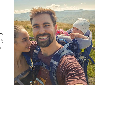
 m
ć;
m