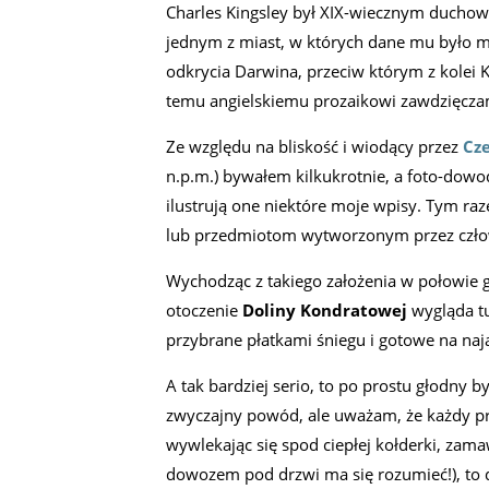
Charles Kingsley był XIX-wiecznym duchown
jednym z miast, w których dane mu było m
odkrycia Darwina, przeciw którym z kolei
temu angielskiemu prozaikowi zawdzięczam
Ze względu na bliskość i wiodący przez
Cz
n.p.m.) bywałem kilkukrotnie, a foto-dowo
ilustrują one niektóre moje wpisy. Tym r
lub przedmiotom wytworzonym przez człow
Wychodząc z takiego założenia w połowie g
otoczenie
Doliny Kondratowej
wygląda tu
przybrane płatkami śniegu i gotowe na na
A tak bardziej serio, to po prostu głodny 
zwyczajny powód, ale uważam, że każdy pre
wywlekając się spod ciepłej kołderki, zam
dowozem pod drzwi ma się rozumieć!), to d