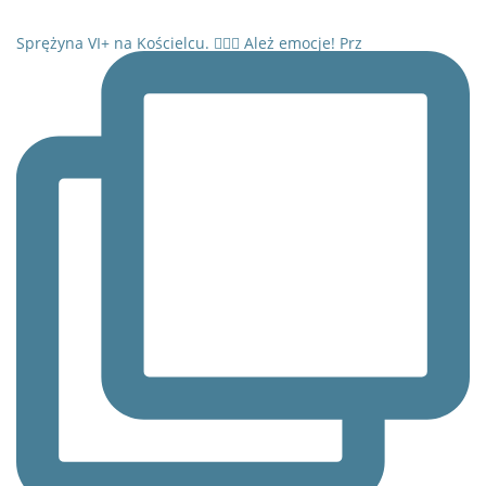
Sprężyna VI+ na Kościelcu. 🧗‍♂️⛰️ Ależ emocje! Prz