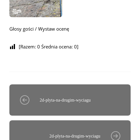
Głosy gości / Wystaw ocenę
[Razem:
0
Średnia ocena:
0
]
2d-plyta-na-drugim-wyciagu
2d-plyta-na-drugim-wyciagu