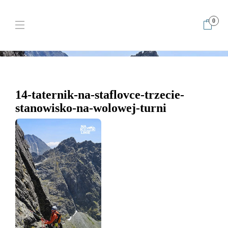
0
Home
14-taternik-na-staflovce-trzecie-stanowisko-na-wolowej-turni
14-taternik-na-staflovce-trzecie-stanowisko-na-wolowej-turni
14-taternik-na-staflovce-trzecie-
stanowisko-na-wolowej-turni