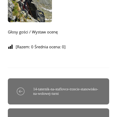
Głosy gości / Wystaw ocenę
[Razem:
0
Średnia ocena:
0
]
14-taternik-na-staflovce-trzecie-stanowisko-
na-wolowej-turni