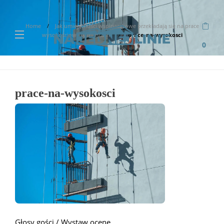
Home
Jak umiejętności wspinaczkowe przekładają się na prace
wysokościowe w miastach?
prace-na-wysokosci
0
prace-na-wysokosci
Głosy gości / Wystaw ocenę