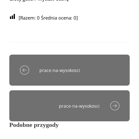
[Razem:
0
Średnia ocena:
0
]
prace-na-wysokosci
prace-na-wysokosci
Podobne przygody