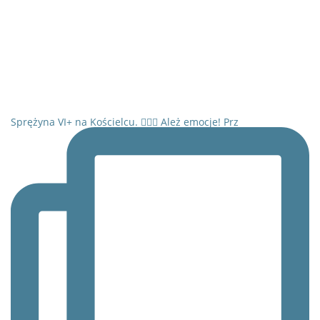
Sprężyna VI+ na Kościelcu. 🧗‍♂️⛰️ Ależ emocje! Prz