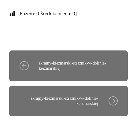
[Razem:
0
Średnia ocena:
0
]
skrajny-kiezmarski-straznik-w-dolinie-
keizmarskiej
skrajny-kiezmarski-straznik-w-dolinie-
keizmarskiej