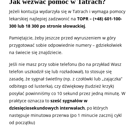
Jak wezwać pomoc w Tatrach?
Jeżeli kontuzja wydarzyła się w Tatrach i wymaga pomocy
lekarskiej najlepiej zadzwonić na
TOPR – (+48) 601-100-
300 lub 18 300 po stronie słowackiej
.
Pamiętajcie, żeby jeszcze przed wyruszeniem w góry
przygotować sobie odpowiednie numery – gdziekolwiek
na świecie się znajdziecie.
Jeśli nie masz przy sobie telefonu (bo na przykład Wasz
telefon uszkodził się lub rozładował), to stosuje się
zasadę, że sygnał świetlny (np. z czołówki lub „zajączka”
odbitego od lusterka), czy dźwiękowy (tudzież krzyk)
posyłać powinniśmy co 10 sekund przez jedną minutę. W
praktyce oznacza to
sześć sygnałów w
dziesięciosekundowych interwałach
, po których
następuje minutowa przerwa (po 1 minucie zacznij cykl
od początku)