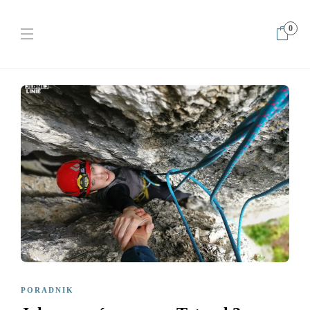
0
Home
Poradnik
Jak wezwać pomoc w Tatrach?
PORADNIK