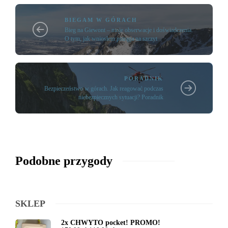
BIEGAM W GÓRACH
Bieg na Giewont – moje obserwacje i doświadczenia.
O tym, jak wniosłem pstrąga na szczyt
PORADNIK
Bezpieczeństwo w górach. Jak reagować podczas
niebezpiecznych sytuacji? Poradnik
Podobne przygody
SKLEP
2x CHWYTO pocket! PROMO!