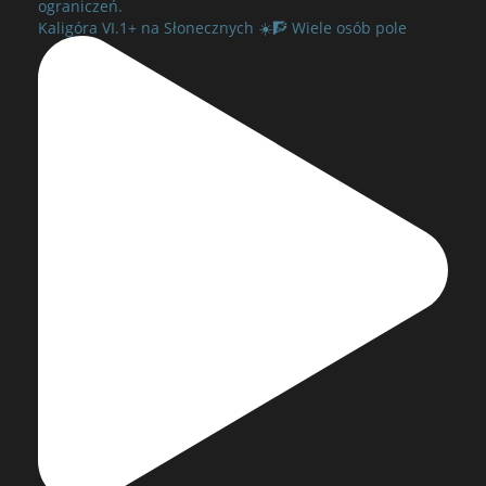
ograniczeń.
Kaligóra VI.1+ na Słonecznych ☀️🧗 Wiele osób pole