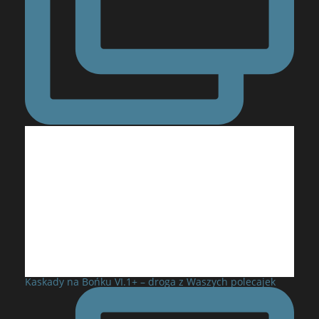
Kaskady na Bońku VI.1+ – droga z Waszych polecajek