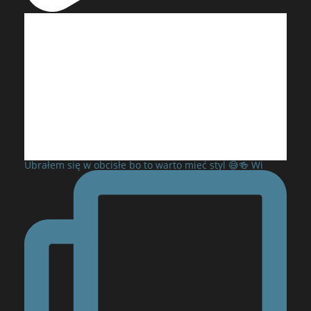
Ubrałem się w obcisłe bo to warto mieć styl 😅🍻 Wi