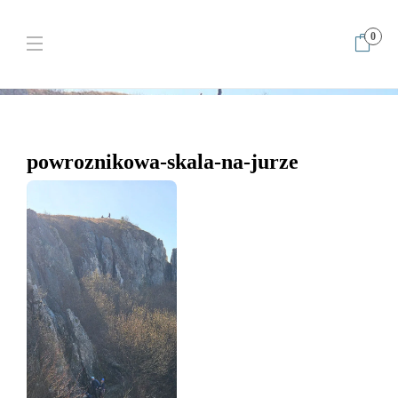
0
Home
Powroźnikowa Skała – 28 lutego i VI.2 na start sezonu
powroznikowa-skala-na-jurze
powroznikowa-skala-na-jurze