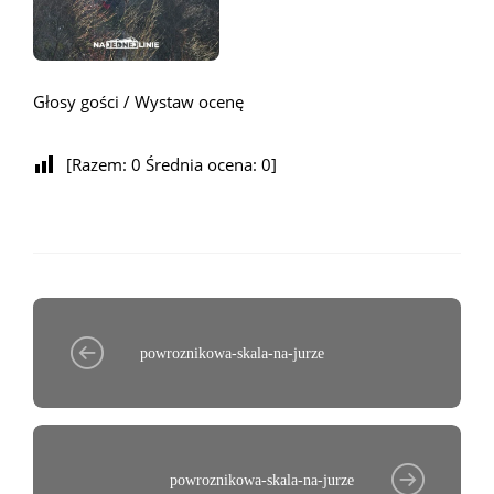
Głosy gości / Wystaw ocenę
[Razem:
0
Średnia ocena:
0
]
powroznikowa-skala-na-jurze
powroznikowa-skala-na-jurze