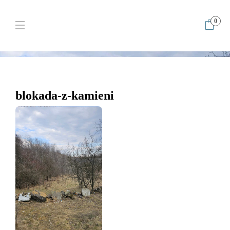
0
Home
Mydlnica – wspinanie pod Krakowem, które bardziej
przypomina trening niż przygodę
blokada-z-kamieni
blokada-z-kamieni