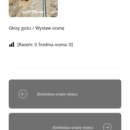
Głosy gości / Wystaw ocenę
[Razem:
0
Średnia ocena:
0
]
direttisima-sciany-slonca
direttisima-sciany-slonca