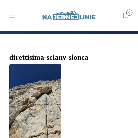
0
Home
Kamieniołom Liban – krakowskie wspinanie, które czuć jak
Tatry
direttisima-sciany-slonca
direttisima-sciany-slonca