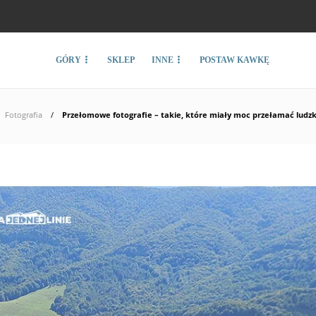
GÓRY
SKLEP
INNE
POSTAW KAWKĘ
Fotografia
Przełomowe fotografie – takie, które miały moc przełamać ludz