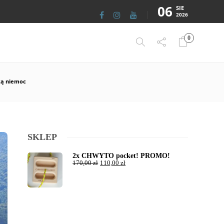
06
SIE
2026
0
ką niemoc
SKLEP
2x CHWYTO pocket! PROMO!
170,00
zł
110,00
zł