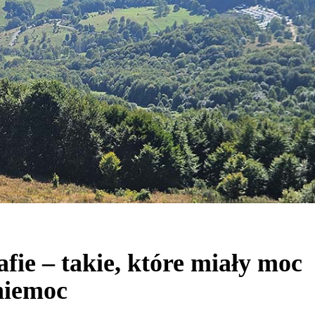
fie – takie, które miały moc
niemoc