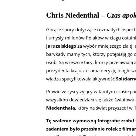
Chris Niedenthal –
Czas apok
Gorące spory dotyczące rozmaitych aspek
i umysły milionów Polaków w ciągu ostatni
Jaruzelskiego
za wybór mniejszego zła tj.
barykady mamy tych, którzy potępiają go 
osób. Są wreszcie tacy, którzy przejawiają
prezydenta kraju za samą decyzję o ogłosze
władza spacyfikowała aktywność
Solidarn
Prawie wszyscy żyjący w tamtym czasie p
wszystkim dowiedziała się także światowa
Niedenthala
, który na świat przyszedł w
Tę szalenie wymowną fotografię zrobił 
zadaniem było przesłanie rolek z filma