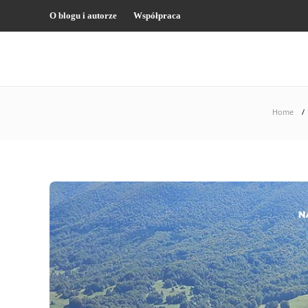
O blogu i autorze
Współpraca
Home