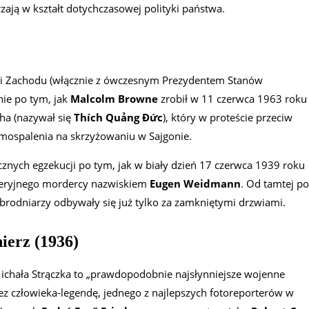
zają w kształt dotychczasowej polityki państwa.
li Zachodu (włącznie z ówczesnym Prezydentem Stanów
nie po tym, jak
Malcolm Browne
zrobił w 11 czerwca 1963 roku
ha (nazywał się
Thích Quảng Đức
), który w proteście przeciw
mospalenia na skrzyżowaniu w Sajgonie.
licznych egzekucji po tym, jak w biały dzień 17 czerwca 1939 roku
seryjnego mordercy nazwiskiem
Eugen Weidmann
. Od tamtej po
zbrodniarzy odbywały się już tylko za zamkniętymi drzwiami.
ierz (1936)
chała Strączka to „prawdopodobnie najsłynniejsze wojenne
zez człowieka-legendę, jednego z najlepszych fotoreporterów w