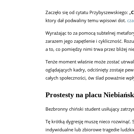
Zaczęło się od cytatu Przybyszewskiego: „
C
ktory dał podwaliny temu wpisowi dot.
cza
Wyrażając to za pomocą subtelnej metafory
zarazem jego zapętlenie i cykliczność. Rozu
a to, co pomiędzy nimi trwa przez bliżej 
Tenże moment właśnie może zostać utrwalon
oglądających kadry, odciśnięty zostaje pew
całych społeczności, ów ślad poważnie wpł
Prostesty na placu Niebiańs
Bezbronny chiński student usiłujący zatrz
Tę krótką dygresję muszę nieco rozwinąć. S
indywidualne lub zbiorowe tragedie ludzkie