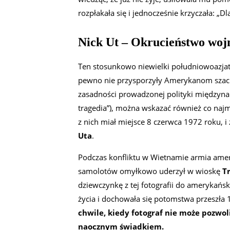
rozpłakała się i jednocześnie krzyczała: „
Nick Ut – Okrucieństwo wojn
Ten stosunkowo niewielki południowoazjatyc
pewno nie przysporzyły Amerykanom szacu
zasadności prowadzonej polityki międzyn
tragedia”), można wskazać również co naj
z nich miał miejsce 8 czerwca 1972 roku, 
Uta
.
Podczas konfliktu w Wietnamie armia ame
samolotów omyłkowo uderzył w wioskę
T
dziewczynkę z tej fotografii do amerykańsk
życia i dochowała się potomstwa przeszła
chwile, kiedy fotograf nie może pozwoli
naocznym świadkiem.