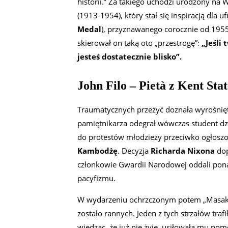
historii.” Za takiego uchodzi urodzony na
(1913-1954), który stał się inspiracją dla 
Medal
), przyznawanego corocznie od 195
skierował on taką oto „przestrogę”:
„Jeśli 
jesteś dostatecznie blisko”.
John Filo – Pietà z Kent Stat
Traumatycznych przeżyć doznała wyrośnię
pamiętnikarza odegrał wówczas student d
do protestów młodzieży przeciwko ogłoszon
Kambodżę
. Decyzja
Richarda Nixona
dop
członkowie Gwardii Narodowej oddali pon
pacyfizmu.
W wydarzeniu ochrzczonym potem „Masakrą 
zostało rannych. Jeden z tych strzałów tra
wiedząc, że już nie żyje, usiłowała mu pom