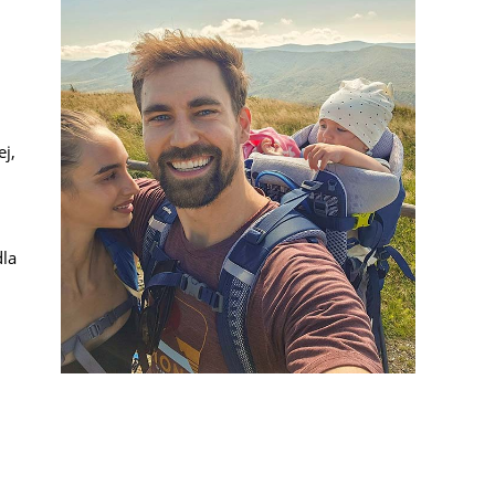
ej,
dla