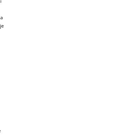
i
 a
je
e