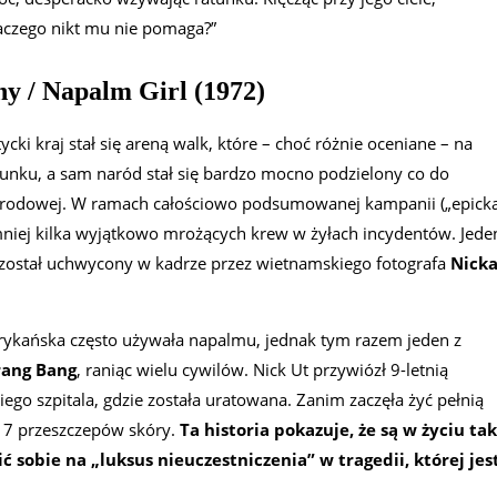
Dlaczego nikt mu nie pomaga?”
y / Napalm Girl (1972)
ki kraj stał się areną walk, które – choć różnie oceniane – na
nku, a sam naród stał się bardzo mocno podzielony co do
arodowej. W ramach całościowo podsumowanej kampanii („epick
mniej kilka wyjątkowo mrożących krew w żyłach incydentów. Jede
i został uchwycony w kadrze przez wietnamskiego fotografa
Nick
rykańska często używała napalmu, jednak tym razem jeden z
rang Bang
, raniąc wielu cywilów. Nick Ut przywiózł 9-letnią
iego szpitala, gdzie została uratowana. Zanim zaczęła żyć pełnią
 17 przeszczepów skóry.
Ta historia pokazuje, że są w życiu tak
ć sobie na „luksus nieuczestniczenia” w tragedii, której jes