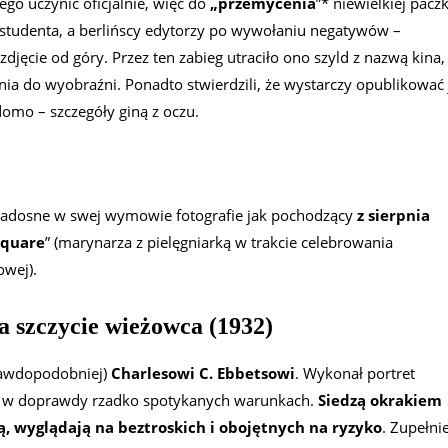
tego uczynić oficjalnie, więc do
„przemycenia
”* niewielkiej paczk
studenta, a berlińscy edytorzy po wywołaniu negatywów –
djęcie od góry. Przez ten zabieg utraciło ono szyld z nazwą kina,
nia do wyobraźni. Ponadto stwierdzili, że wystarczy opublikować 
mo – szczegóły giną z oczu.
 i radosne w swej wymowie fotografie jak pochodzący
z sierpnia
Square
” (marynarza z pielęgniarką w trakcie celebrowania
owej).
a szczycie wieżowca (1932)
rawdopodobniej)
Charlesowi C. Ebbetsowi
. Wykonał portret
 w doprawdy rzadko spotykanych warunkach.
Siedzą okrakiem
ą, wyglądają na beztroskich i obojętnych na ryzyko
. Zupełni