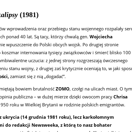
alipsy
(1981)
tów wprowadzenia oraz przebiegu stanu wojennego rozpalały ser
ch ponad 40 lat. Są tacy, którzy chwalą gen.
Wojciecha
 nie wpuszczenie do Polski obcych wojsk. Po drugiej stronie
o koszmar internowania tysięcy związkowców i śmierć blisko 100
 ambiwalentne uczucia: z jednej strony rozgrzeszają ówczesnego
niu stanu wojny, z drugiej zaś krytycznie oceniają to, w jaki spo
ości,
zamiast się z nią „dogadać”.
amiętają bowiem brutalność
ZOMO
, czołgi na ulicach miast. O ty
 opinia publiczna – w dużej mierze dzięki owocom pracy
Chrisa
 1950 roku w Wielkiej Brytanii w rodzinie polskich emigrantów.
z ukrycia (14 grudnia 1981 roku), lecz karkołomnym
mi do redakcji Newsweeka, z którą to nasz bohater