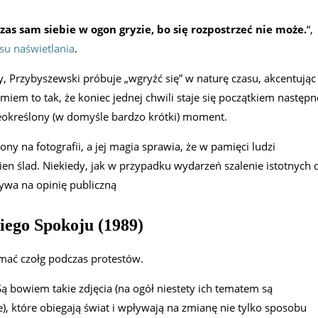
zas sam siebie w ogon gryzie, bo się rozpostrzeć nie może.
“,
su naświetlania
.
, Przybyszewski próbuje „wgryźć się” w naturę czasu, akcentując
miem to tak, że koniec jednej chwili staje się początkiem następn
nieokreślony (w domyśle bardzo krótki) moment.
y na fotografii, a jej magia sprawia, że w pamięci ludzi
ien ślad. Niekiedy, jak w przypadku wydarzeń szalenie istotnych 
ywa na opinię publiczną
kiego Spokoju (1989)
ymać czołg podczas protestów.
ą bowiem takie zdjęcia (na ogół niestety ich tematem są
), które obiegają świat i wpływają na zmianę nie tylko sposobu