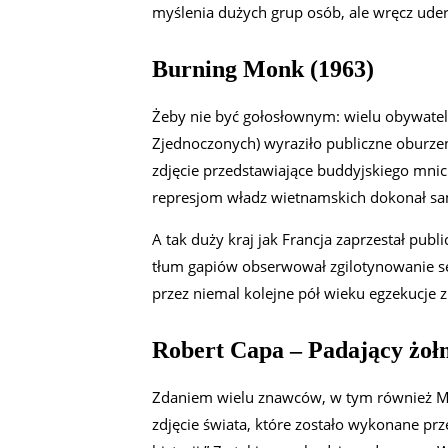
myślenia dużych grup osób, ale wręcz uder
Burning Monk (1963)
Żeby nie być gołosłownym: wielu obywate
Zjednoczonych) wyraziło publiczne oburze
zdjęcie przedstawiające buddyjskiego mnic
represjom władz wietnamskich dokonał sa
A tak duży kraj jak Francja zaprzestał pub
tłum gapiów obserwował zgilotynowanie 
przez niemal kolejne pół wieku egzekucje 
Robert Capa – Padający żołn
Zdaniem wielu znawców, w tym również Mi
zdjęcie świata, które zostało wykonane pr