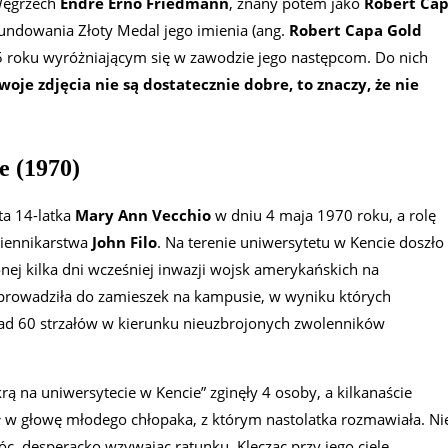
 Węgrzech
Endré Ernő Friedmann
, znany potem jako
Robert Ca
ufundowania Złoty Medal jego imienia (ang.
Robert Capa Gold
5 roku wyróżniającym się w zawodzie jego następcom. Do nich
twoje zdjęcia nie są dostatecznie dobre, to znaczy, że nie
e (1970)
ta 14-latka
Mary Ann Vecchio
w dniu 4 maja 1970 roku, a rolę
ziennikarstwa
John Filo
. Na terenie uniwersytetu w Kencie doszło
ej kilka dni wcześniej inwazji wojsk amerykańskich na
rowadziła do zamieszek na kampusie, w wyniku których
ad 60 strzałów w kierunku nieuzbrojonych zwolenników
na uniwersytecie w Kencie” zginęły 4 osoby, a kilkanaście
fił w głowę młodego chłopaka, z którym nastolatka rozmawiała. Ni
óc, desperacko wzywając ratunku. Klęcząc przy jego ciele,