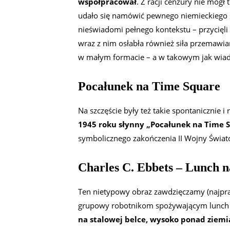
współpracował
. Z racji cenzury nie mógł 
udało się namówić pewnego niemieckiego 
nieświadomi pełnego kontekstu – przycięli z
wraz z nim osłabła również siła przemawia
w małym formacie – a w takowym jak wiado
Pocałunek na Time Square
Na szczęście były też takie spontanicznie
1945 roku słynny „Pocałunek na Time 
symbolicznego zakończenia II Wojny Świat
Charles C. Ebbets – Lunch n
Ten nietypowy obraz zawdzięczamy (najp
grupowy robotnikom spożywającym lunch
na stalowej belce, wysoko ponad ziemi