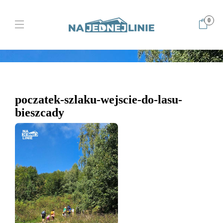
0
Home
Gdzie na pierwszy trekking z dzieckiem? Rodzinna wędrówka
do Chatki Puchatka w Bieszczadach
poczatek-szlaku-wejscie-do-
lasu-bieszcady
poczatek-szlaku-wejscie-do-lasu-
bieszcady