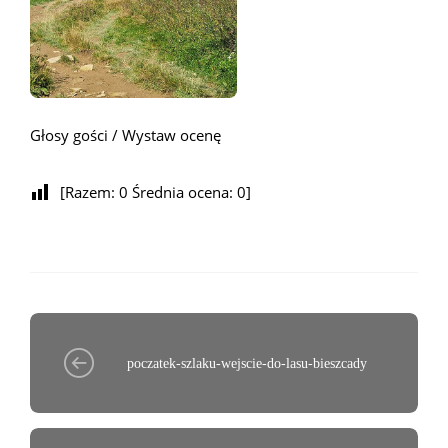
Głosy gości / Wystaw ocenę
[Razem:
0
Średnia ocena:
0
]
poczatek-szlaku-wejscie-do-lasu-bieszcady