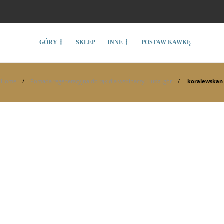
GÓRY
SKLEP
INNE
POSTAW KAWKĘ
Home
Pomada regeneracyjna do rąk dla wspinaczy i ludzi gór
koralewskan