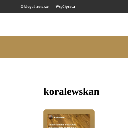
O blogu i autorze
Współpraca
koralewskan