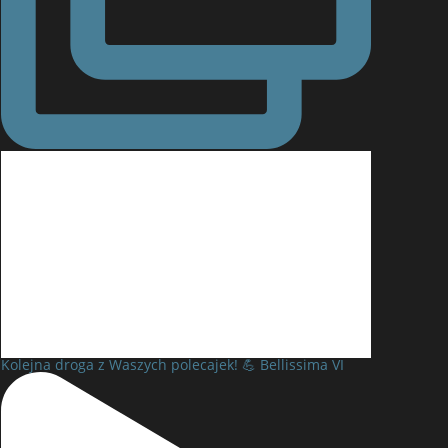
Kolejna droga z Waszych polecajek! 💪 Bellissima VI