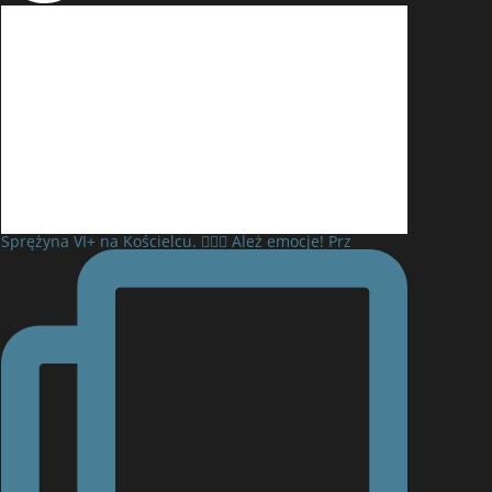
Sprężyna VI+ na Kościelcu. 🧗‍♂️⛰️ Ależ emocje! Prz