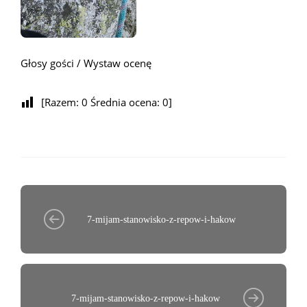
Głosy gości / Wystaw ocenę
[Razem:
0
Średnia ocena:
0
]
7-mijam-stanowisko-z-repow-i-hakow
7-mijam-stanowisko-z-repow-i-hakow