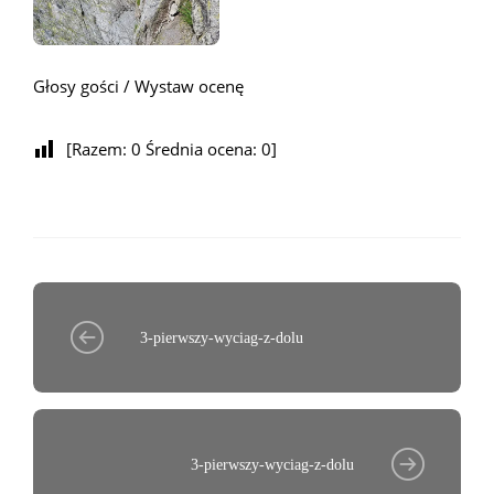
Głosy gości / Wystaw ocenę
[Razem:
0
Średnia ocena:
0
]
3-pierwszy-wyciag-z-dolu
3-pierwszy-wyciag-z-dolu