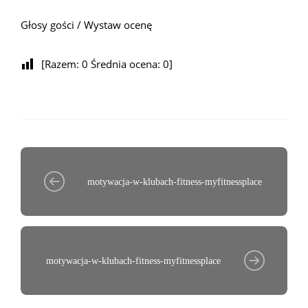
Głosy gości / Wystaw ocenę
[Razem:
0
Średnia ocena:
0
]
motywacja-w-klubach-fitness-myfitnessplace
motywacja-w-klubach-fitness-myfitnessplace