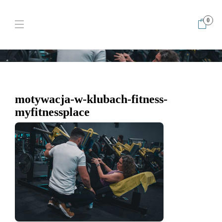
0
Home
Jak utrzymać motywację, gdy siłownia jest blisko domu?
(Psychologia nawyku)
motywacja-w-klubach-fitness-
myfitnessplace
motywacja-w-klubach-fitness-
myfitnessplace