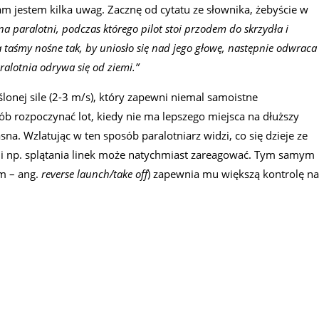
am jestem kilka uwag. Zacznę od cytatu ze słownika, żebyście w
 na paralotni, podczas którego pilot stoi przodem do skrzydła i
a taśmy nośne tak, by uniosło się nad jego głowę, następnie odwraca
aralotnia odrywa się od ziemi.”
lonej sile (2-3 m/s), który zapewni niemal samoistne
b rozpoczynać lot, kiedy nie ma lepszego miejsca na dłuższy
asna. Wzlatując w ten sposób paralotniarz widzi, co się dzieje ze
cji np. splątania linek może natychmiast zareagować. Tym samym
m – ang.
reverse launch/take off
) zapewnia mu większą kontrolę n