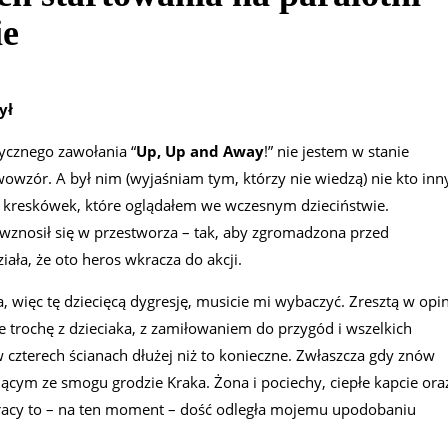
ie
ył
tycznego zawołania “
Up, Up and Away
!” nie jestem w stanie
rwowzór. A był nim (wyjaśniam tym, którzy nie wiedzą) nie kto inn
 kreskówek, które oglądałem we wczesnym dzieciństwie.
wznosił się w przestworza – tak, aby zgromadzona przed
ała, że oto heros wkracza do akcji.
, więc tę dziecięcą dygresję, musicie mi wybaczyć. Zresztą w opin
 trochę z dzieciaka, z zamiłowaniem do przygód i wszelkich
w czterech ścianach dłużej niż to konieczne. Zwłaszcza gdy znów
ącym ze smogu grodzie Kraka. Żona i pociechy, ciepłe kapcie ora
pracy to – na ten moment – dość odległa mojemu upodobaniu