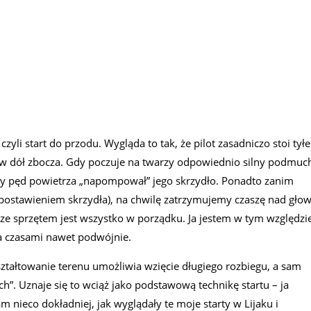
yli start do przodu. Wygląda to tak, że pilot zasadniczo stoi tył
t w dół zbocza. Gdy poczuje na twarzy odpowiednio silny podmuc
aby pęd powietrza „napompował” jego skrzydło. Ponadto zanim
 postawieniem skrzydła), na chwilę zatrzymujemy czaszę nad gło
ze sprzętem jest wszystko w porządku. Ja jestem w tym względzi
a czasami nawet podwójnie.
ształtowanie terenu umożliwia wzięcie długiego rozbiegu, a sam
ch”. Uznaje się to wciąż jako podstawową technikę startu – ja
nieco dokładniej, jak wyglądały te moje starty w Lijaku i