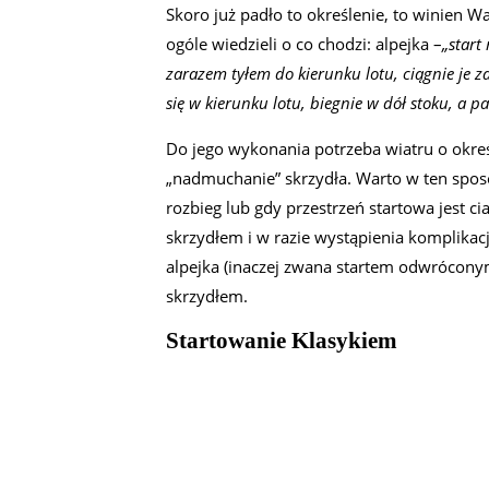
Skoro już padło to określenie, to winien W
ogóle wiedzieli o co chodzi: alpejka –
„start
zarazem tyłem do kierunku lotu, ciągnie je z
się w kierunku lotu, biegnie w dół stoku, a p
Do jego wykonania potrzeba wiatru o okreś
„nadmuchanie” skrzydła. Warto w ten sposó
rozbieg lub gdy przestrzeń startowa jest ci
skrzydłem i w razie wystąpienia komplika
alpejka (inaczej zwana startem odwrócony
skrzydłem.
Startowanie Klasykiem