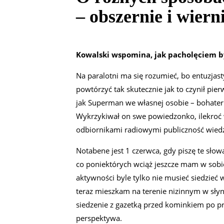
– obszernie i wiern
Kowalski wspomina, jak pacholęciem b
Na paralotni ma się rozumieć, bo entuzjas
powtórzyć tak skutecznie jak to czynił pie
jak Superman we własnej osobie – bohater
Wykrzykiwał on swe powiedzonko, ilekroć 
odbiornikami radiowymi publiczność wiedzi
Notabene jest 1 czerwca, gdy piszę te słowa
co poniektórych wciąż jeszcze mam w sobie
aktywności byle tylko nie musieć siedzieć 
teraz mieszkam na terenie nizinnym w słyn
siedzenie z gazetką przed kominkiem po 
perspektywa.