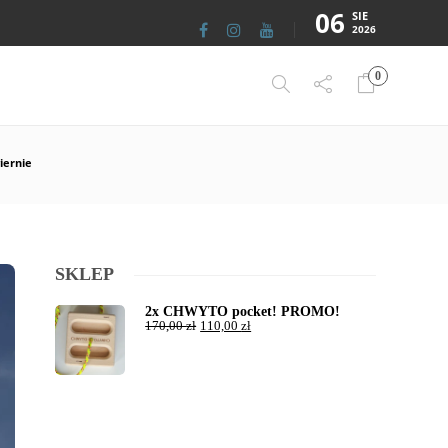
06
SIE
2026
0
iernie
SKLEP
2x CHWYTO pocket! PROMO!
170,00
zł
110,00
zł