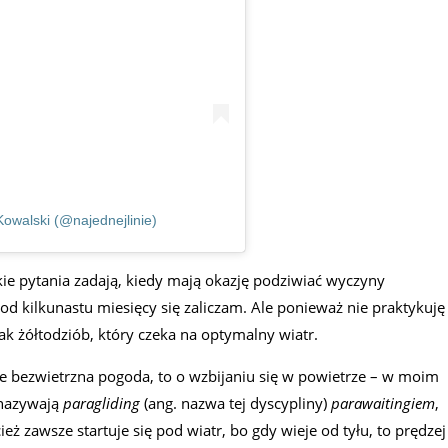
owalski (@najednejlinie)
kie pytania zadają, kiedy mają okazję podziwiać wyczyny
 od kilkunastu miesięcy się zaliczam. Ale ponieważ nie praktykuję
 jak żółtodziób, który czeka na optymalny wiatr.
e bezwietrzna pogoda, to o wzbijaniu się w powietrze – w moim
 nazywają
paragliding
(ang. nazwa tej dyscypliny)
parawaitingiem
,
cież zawsze startuje się pod wiatr, bo gdy wieje od tyłu, to prędzej