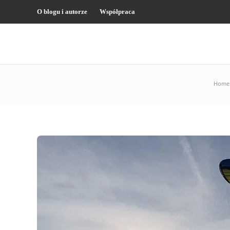
O blogu i autorze
Współpraca
Home