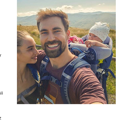
y
ii
z