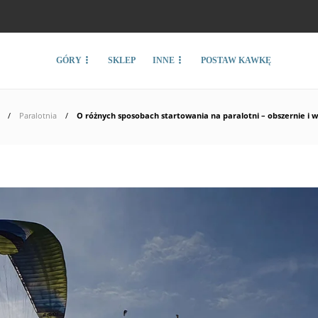
GÓRY
SKLEP
INNE
POSTAW KAWKĘ
Paralotnia
O różnych sposobach startowania na paralotni – obszernie i w