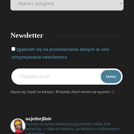
Newsletter
Zgadzam się na przetwarzanie danych w celu
otrzymywania newslettera
Zapisz się i bądź na bieżąco. W każdej chwili można się wypisać :-)
najednejlinie
Pośród szczytów łatwiej przypomnieć sobie, kim
jesteśmy - z dala od betonu, pośpiechu i codziennych
ograniczeń.