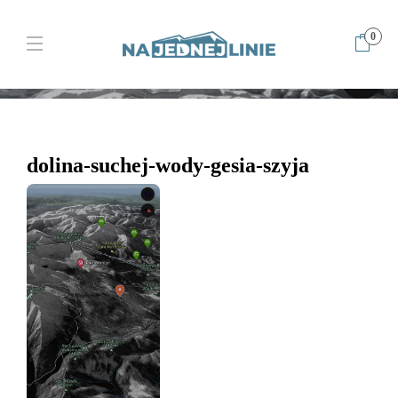
0
Home
Gęsia Szyja, tatrzańska panorama i przysłowiowy indyk, który
miał pecha
dolina-suchej-wody-gesia-szyja
dolina-suchej-wody-gesia-szyja