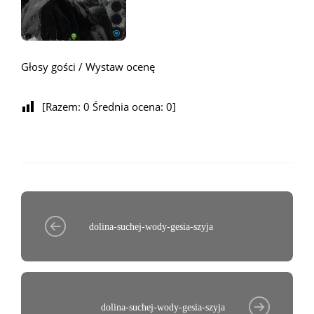
Głosy gości / Wystaw ocenę
[Razem:
0
Średnia ocena:
0
]
dolina-suchej-wody-gesia-szyja
dolina-suchej-wody-gesia-szyja