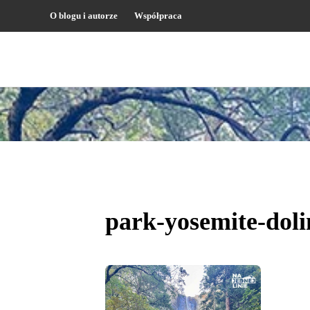
O blogu i autorze
Współpraca
park-yosemite-doli