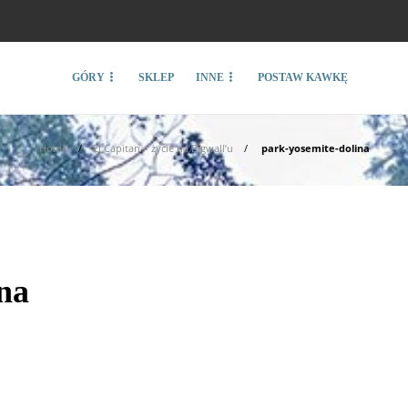
GÓRY
SKLEP
INNE
POSTAW KAWKĘ
Home
El Capitan – życie na Bigwall’u
park-yosemite-dolina
na