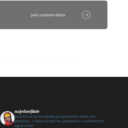
park-yosemite-dolina
najednejlinie
Pośród szczytów łatwiej przypomnieć sobie, kim
jesteśmy - z dala od betonu, pośpiechu i codziennych
ograniczeń.