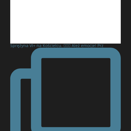
Sprężyna VI+ na Kościelcu. 🧗‍♂️⛰️ Ależ emocje! Prz