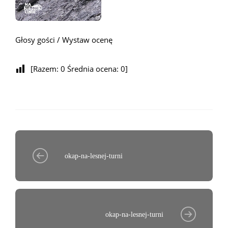
Głosy gości / Wystaw ocenę
[Razem:
0
Średnia ocena:
0
]
okap-na-lesnej-turni
okap-na-lesnej-turni