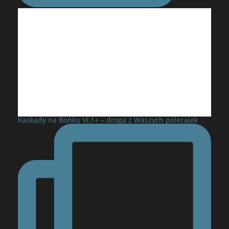
Kaskady na Bońku VI.1+ – droga z Waszych polecajek