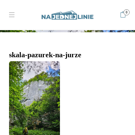
0
Home
Pazurek to Bellissima! Jura w najlepszym wydaniu
skala-
pazurek-na-jurze
skala-pazurek-na-jurze