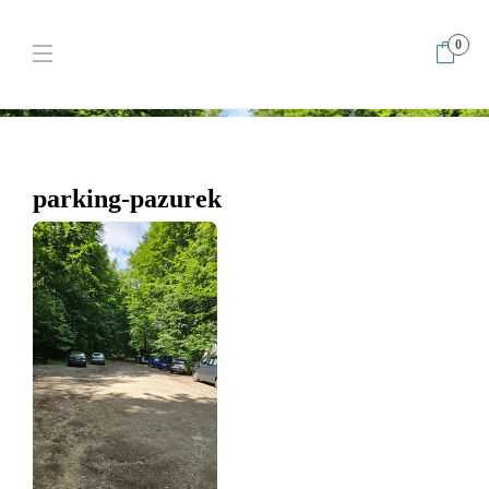
0
Home
Pazurek to Bellissima! Jura w najlepszym wydaniu
parking-pazurek
parking-pazurek