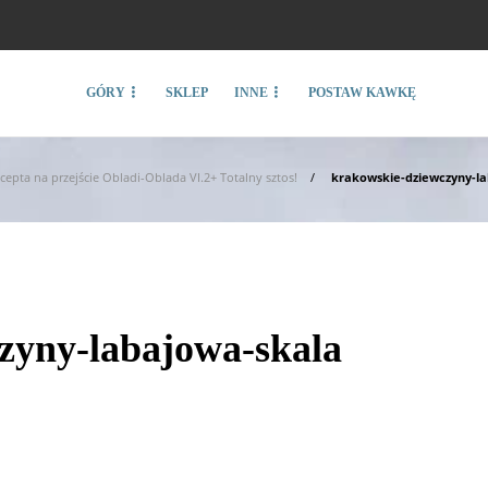
GÓRY
SKLEP
INNE
POSTAW KAWKĘ
cepta na przejście Obladi-Oblada VI.2+ Totalny sztos!
krakowskie-dziewczyny-la
zyny-labajowa-skala