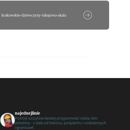
krakowskie-dziewczyny-labajowa-skala
najednejlinie
Pośród szczytów łatwiej przypomnieć sobie, kim
jesteśmy - z dala od betonu, pośpiechu i codziennych
ograniczeń.