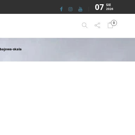
07
SIE
2026
0
bajowa-skala