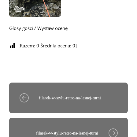
Głosy gości / Wystaw ocenę
[Razem:
0
Średnia ocena:
0
]
filarek-w-stylu-retro-na-lesnej-turni
filarek-w-stylu-retro-na-lesnej-turni