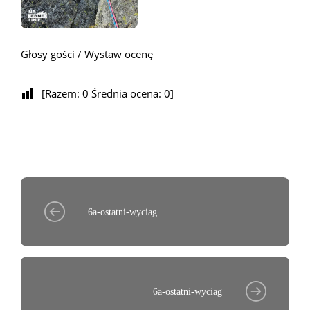
Głosy gości / Wystaw ocenę
[Razem:
0
Średnia ocena:
0
]
6a-ostatni-wyciag
6a-ostatni-wyciag