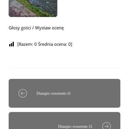
Głosy gości / Wystaw ocenę
[Razem:
0
Średnia ocena:
0
]
Dunajec-rowerem-11
Dunajec-rowerem-11